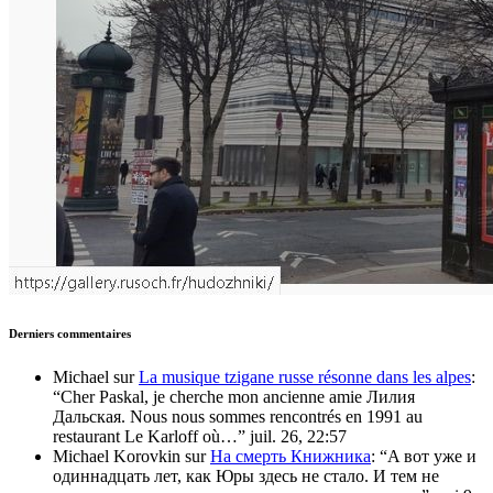
Derniers commentaires
Michael
sur
La musique tzigane russe résonne dans les alpes
:
“
Cher Paskal, je cherche mon ancienne amie Лилия
Дальская. Nous nous sommes rencontrés en 1991 au
restaurant Le Karloff où…
”
juil. 26, 22:57
Michael Korovkin
sur
На смерть Книжника
: “
A вот уже и
одиннадцать лет, как Юры здесь не стало. И тем не