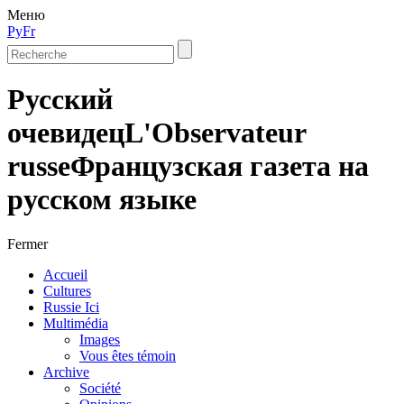
Меню
Ру
Fr
Русский
очевидец
L'Observateur
russe
Французская газета на
русском языке
Fermer
Accueil
Cultures
Russie Ici
Multimédia
Images
Vous êtes témoin
Archive
Société