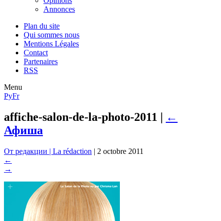
Opinions
Annonces
Plan du site
Qui sommes nous
Mentions Légales
Contact
Partenaires
RSS
Menu
Ру
Fr
affiche-salon-de-la-photo-2011
|
←
Афиша
От редакции | La rédaction
|
2 octobre 2011
←
→