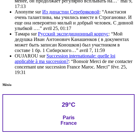
менее, он продолжает регулярно всплывать на…
”
mai 9,
17:13
Anonyme
sur
Из династии Серебряковой
: “
Анастасия
очень талантлива, мы учились вместе в Строгановке. И
еще она невероятно милый и добрый человек. С дивной
улыбкой .…
”
avril 25, 01:17
Тамара
sur
Русский экспедиционный корпус
: “
Мой
дедушка Иван Антонович Канашенков ( в документах
может быть записан Коношков) был участником в
составе 1 бр. 1 Сибирского…
”
avril 7, 11:59
OUJAROU
sur
Succession internationale: quelle loi
applicable à ma succession?
: “
Bonsoir Merci de me contacter
concernant une succession France Maroc. Merci
”
févr. 25,
19:31
Météo
29°C
Paris
France