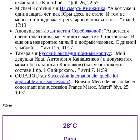
restaurant Le Karloff où…
”
juil. 26, 22:57
Michael Korovkin
sur
На смерть Книжника
: “
A вот уже и
одиннадцать лет, как Юры здесь не стало. И тем не
менее, он продолжает регулярно всплывать на…
”
mai 9,
17:13
Anonyme
sur
Из династии Серебряковой
: “
Анастасия
очень талантлива, мы учились вместе в Строгановке. И
еще она невероятно милый и добрый человек. С дивной
улыбкой .…
”
avril 25, 01:17
Тамара
sur
Русский экспедиционный корпус
: “
Мой
дедушка Иван Антонович Канашенков ( в документах
может быть записан Коношков) был участником в
составе 1 бр. 1 Сибирского…
”
avril 7, 11:59
OUJAROU
sur
Succession internationale: quelle loi
applicable à ma succession?
: “
Bonsoir Merci de me contacter
concernant une succession France Maroc. Merci
”
févr. 25,
19:31
Météo
28°C
Paris