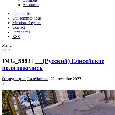
Opinions
Annonces
Plan du site
Qui sommes nous
Mentions Légales
Contact
Partenaires
RSS
Menu
Ру
Fr
IMG_5883
|
←
(Русский) Елисейские
поля зажглись
От редакции | La rédaction
|
22 novembre 2023
←