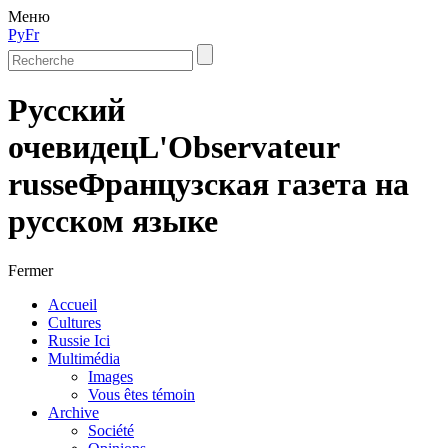
Меню
Ру
Fr
Русский
очевидец
L'Observateur
russe
Французская газета на
русском языке
Fermer
Accueil
Cultures
Russie Ici
Multimédia
Images
Vous êtes témoin
Archive
Société