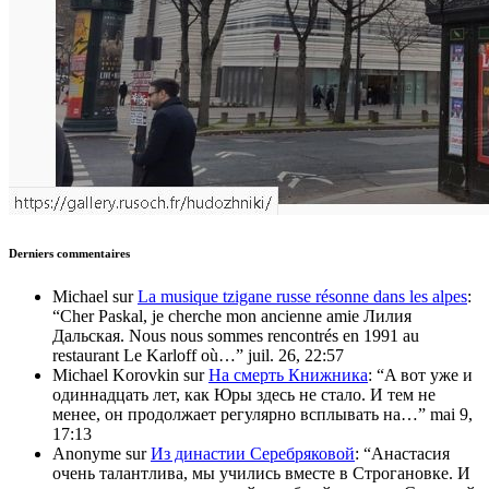
Derniers commentaires
Michael
sur
La musique tzigane russe résonne dans les alpes
:
“
Cher Paskal, je cherche mon ancienne amie Лилия
Дальская. Nous nous sommes rencontrés en 1991 au
restaurant Le Karloff où…
”
juil. 26, 22:57
Michael Korovkin
sur
На смерть Книжника
: “
A вот уже и
одиннадцать лет, как Юры здесь не стало. И тем не
менее, он продолжает регулярно всплывать на…
”
mai 9,
17:13
Anonyme
sur
Из династии Серебряковой
: “
Анастасия
очень талантлива, мы учились вместе в Строгановке. И