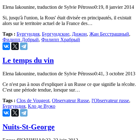
Elena Iakounine, traduction de Sylvie Pétrosso
0:19, 8 janvier 2014
Si, jusqu'à l'union, la Rous' était divisée en principautés, il existait
alors sur le territoire actuel de la France des…
Tags :
Бургундия
,
Бургундские
,
Дижон
,
Жан Бесстрашный
,
Филипп Добрый
,
Филипп Храбрый
Le temps du vin
Elena Iakounine, traduction de Sylvie Pétrosso
0:41, 3 octobre 2013
Ce n'est pas à nous d'expliquer à un Russe ce que signifie la récolte.
C'est une période tendue, lorsque sur…
Tags :
Clos de Vougeot
,
Observateur Russe
,
l'Observateur russe
,
Бургундия
,
Кло де Вужо
Nuits-St-George