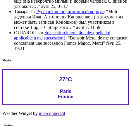
еще она невероятно милый и добрый человек. С дивной
улыбкой .…
”
avril 25, 01:17
Тамара
sur
Русский экспедиционный корпус
: “
Мой
дедушка Иван Антонович Канашенков ( в документах
может быть записан Коношков) был участником в
составе 1 бр. 1 Сибирского…
”
avril 7, 11:59
OUJAROU
sur
Succession internationale: quelle loi
applicable à ma succession?
: “
Bonsoir Merci de me contacter
concernant une succession France Maroc. Merci
”
févr. 25,
19:31
Météo
27°C
Paris
France
Weather Widget by
interconnect/
it
Devises