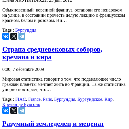
Елена ЯКУНИНА
0:22, 23 juin 2012
Обыкновенный коренной француз, останови его ненароком
на улице, в состоянии прочесть целую лекцию о французском
красном, белом и розовом. Ни…
Tags :
Бургундия
Страна средневековых соборов,
кремана и кира
0:00, 7 décembre 2009
Мировая статистика говорит о том, что подавляющее число
граждан планеты мечтает жить во Франции. Та же статистика
упорно повторяет, что…
Tags :
FIAC
,
France
,
Paris
,
Бургундия
,
Бургундское
,
Кир
,
Креман де Бургонь
Разумный земледелец и меценат