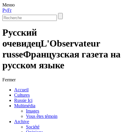
Меню
Ру
Fr
Русский
очевидец
L'Observateur
russe
Французская газета на
русском языке
Fermer
Accueil
Cultures
Russie Ici
Multimédia
Images
Vous êtes témoin
Archive
Société