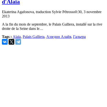
d'Alaïa
Ekaterina Agafonova, traduction Sylvie Pétrosso
0:30, 3 novembre
2013
A la fin du mois de septembre, le Palais Galliera, installé sur la rive
droite de la Seine dans le…
Tags :
Alaïa
,
Palais Galliera
,
Аззедин Алайя
,
Гальера