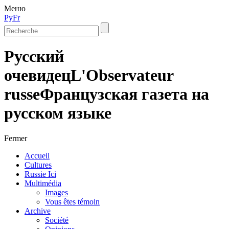
Меню
Ру
Fr
Русский
очевидец
L'Observateur
russe
Французская газета на
русском языке
Fermer
Accueil
Cultures
Russie Ici
Multimédia
Images
Vous êtes témoin
Archive
Société