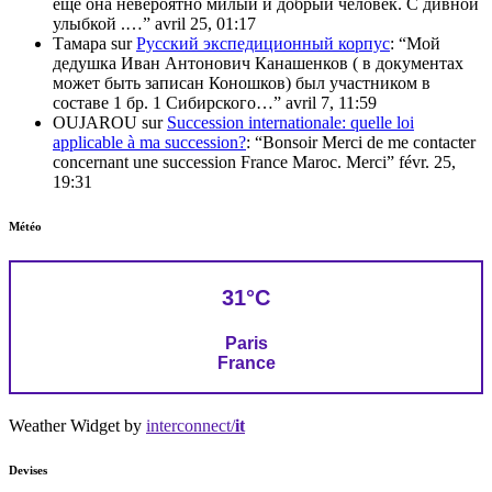
еще она невероятно милый и добрый человек. С дивной
улыбкой .…
”
avril 25, 01:17
Тамара
sur
Русский экспедиционный корпус
: “
Мой
дедушка Иван Антонович Канашенков ( в документах
может быть записан Коношков) был участником в
составе 1 бр. 1 Сибирского…
”
avril 7, 11:59
OUJAROU
sur
Succession internationale: quelle loi
applicable à ma succession?
: “
Bonsoir Merci de me contacter
concernant une succession France Maroc. Merci
”
févr. 25,
19:31
Météo
31°C
Paris
France
Weather Widget by
interconnect/
it
Devises