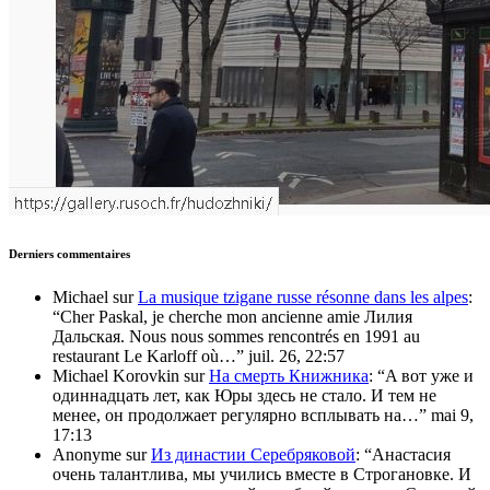
Derniers commentaires
Michael
sur
La musique tzigane russe résonne dans les alpes
:
“
Cher Paskal, je cherche mon ancienne amie Лилия
Дальская. Nous nous sommes rencontrés en 1991 au
restaurant Le Karloff où…
”
juil. 26, 22:57
Michael Korovkin
sur
На смерть Книжника
: “
A вот уже и
одиннадцать лет, как Юры здесь не стало. И тем не
менее, он продолжает регулярно всплывать на…
”
mai 9,
17:13
Anonyme
sur
Из династии Серебряковой
: “
Анастасия
очень талантлива, мы учились вместе в Строгановке. И