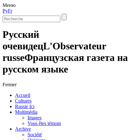
Меню
Ру
Fr
Русский
очевидец
L'Observateur
russe
Французская газета на
русском языке
Fermer
Accueil
Cultures
Russie Ici
Multimédia
Images
Vous êtes témoin
Archive
Société