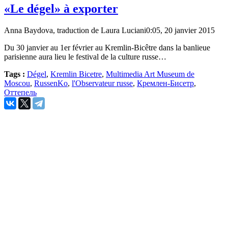
«Le dégel» à exporter
Anna Baydova, traduction de Laura Luciani
0:05, 20 janvier 2015
Du 30 janvier au 1er février au Kremlin-Bicêtre dans la banlieue
parisienne aura lieu le festival de la culture russe…
Tags :
Dégel
,
Kremlin Bicetre
,
Multimedia Art Museum de
Moscou
,
RussenKo
,
l'Observateur russe
,
Кремлен-Бисетр
,
Оттепель