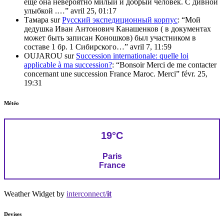
еще она невероятно милый и добрый человек. С дивной
улыбкой .…
”
avril 25, 01:17
Тамара
sur
Русский экспедиционный корпус
: “
Мой
дедушка Иван Антонович Канашенков ( в документах
может быть записан Коношков) был участником в
составе 1 бр. 1 Сибирского…
”
avril 7, 11:59
OUJAROU
sur
Succession internationale: quelle loi
applicable à ma succession?
: “
Bonsoir Merci de me contacter
concernant une succession France Maroc. Merci
”
févr. 25,
19:31
Météo
19°C
Paris
France
Weather Widget by
interconnect/
it
Devises