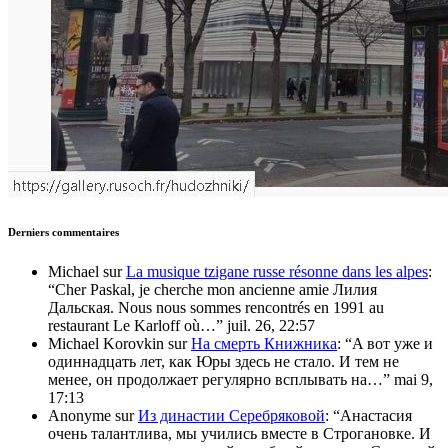
Derniers commentaires
Michael
sur
La musique tzigane russe résonne dans les alpes
:
“
Cher Paskal, je cherche mon ancienne amie Лилия
Дальская. Nous nous sommes rencontrés en 1991 au
restaurant Le Karloff où…
”
juil. 26, 22:57
Michael Korovkin
sur
На смерть Книжника
: “
A вот уже и
одиннадцать лет, как Юры здесь не стало. И тем не
менее, он продолжает регулярно всплывать на…
”
mai 9,
17:13
Anonyme
sur
Из династии Серебряковой
: “
Анастасия
очень талантлива, мы учились вместе в Строгановке. И