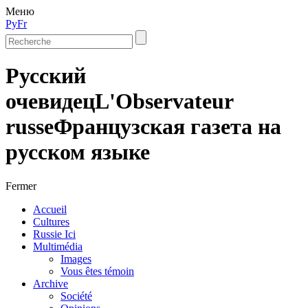
Меню
Ру
Fr
Русский
очевидец
L'Observateur
russe
Французская газета на
русском языке
Fermer
Accueil
Cultures
Russie Ici
Multimédia
Images
Vous êtes témoin
Archive
Société