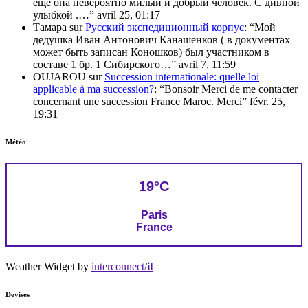
еще она невероятно милый и добрый человек. С дивной
улыбкой .…
”
avril 25, 01:17
Тамара
sur
Русский экспедиционный корпус
: “
Мой
дедушка Иван Антонович Канашенков ( в документах
может быть записан Коношков) был участником в
составе 1 бр. 1 Сибирского…
”
avril 7, 11:59
OUJAROU
sur
Succession internationale: quelle loi
applicable à ma succession?
: “
Bonsoir Merci de me contacter
concernant une succession France Maroc. Merci
”
févr. 25,
19:31
Météo
19°C
Paris
France
Weather Widget by
interconnect/
it
Devises