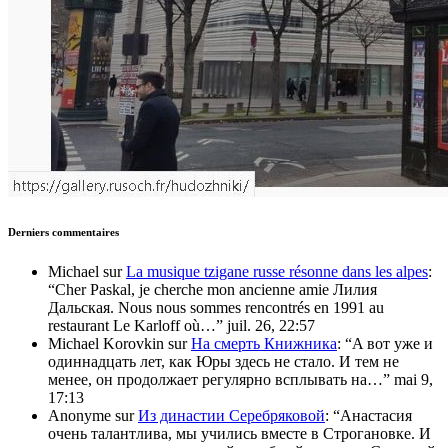
Derniers commentaires
Michael
sur
La musique tzigane russe résonne dans les alpes
:
“
Cher Paskal, je cherche mon ancienne amie Лилия
Дальская. Nous nous sommes rencontrés en 1991 au
restaurant Le Karloff où…
”
juil. 26, 22:57
Michael Korovkin
sur
На смерть Книжника
: “
A вот уже и
одиннадцать лет, как Юры здесь не стало. И тем не
менее, он продолжает регулярно всплывать на…
”
mai 9,
17:13
Anonyme
sur
Из династии Серебряковой
: “
Анастасия
очень талантлива, мы учились вместе в Строгановке. И