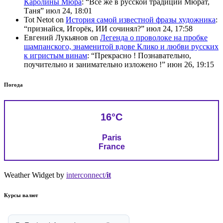
Каролины Мюра
: “
Всё же в русской традиции Мюрат,
Таня
”
июл 24, 18:01
Tot Netot
on
История самой известной фразы художника
:
“
признайся, Игорёк, ИИ сочинял?
”
июл 24, 17:58
Евгений Лукьянов
on
Легенда о проволоке на пробке
шампанского, знаменитой вдове Клико и любви русских
к игристым винам
: “
Прекрасно ! Познавательно,
поучительно и занимательно изложено !
”
июн 26, 19:15
Погода
16°C
Paris
France
Weather Widget by
interconnect/
it
Курсы валют