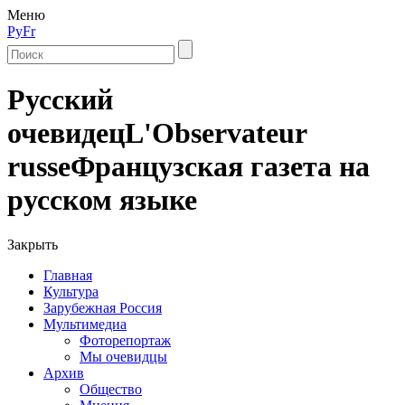
Меню
Ру
Fr
Русский
очевидец
L'Observateur
russe
Французская газета на
русском языке
Закрыть
Главная
Культура
Зарубежная Россия
Мультимедиа
Фоторепортаж
Мы очевидцы
Архив
Общество