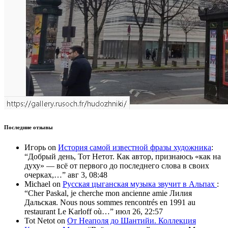
Последние отзывы
Игорь
on
История самой известной фразы художника
:
“
Добрый день, Тот Нетот. Как автор, признаюсь «как на
духу» — всё от первого до последнего слова в своих
очерках,…
”
авг 3, 08:48
Michael
on
Русская цыганская музыка звучит в Альпах
:
“
Cher Paskal, je cherche mon ancienne amie Лилия
Дальская. Nous nous sommes rencontrés en 1991 au
restaurant Le Karloff où…
”
июл 26, 22:57
Tot Netot
on
От Неаполя до Шантийи. Коллекция