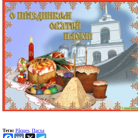
Теги:
Pâques
,
Пасха
Facebook
VK
X
Telegram