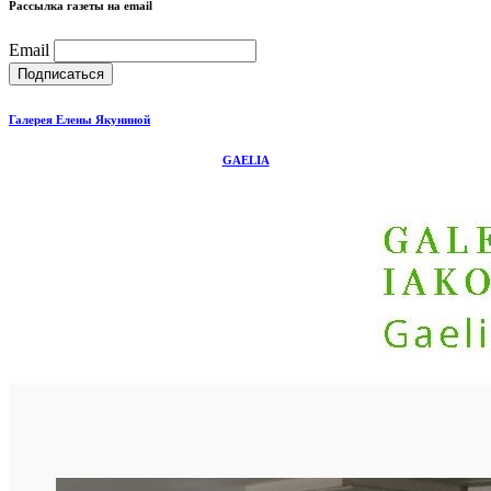
Рассылка газеты на email
Email
Галерея Елены Якуниной
GAELIA