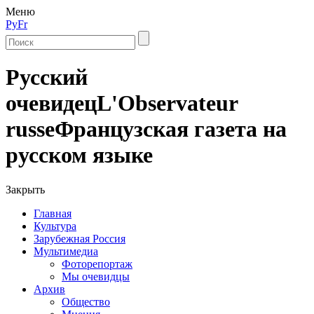
Меню
Ру
Fr
Русский
очевидец
L'Observateur
russe
Французская газета на
русском языке
Закрыть
Главная
Культура
Зарубежная Россия
Мультимедиа
Фоторепортаж
Мы очевидцы
Архив
Общество