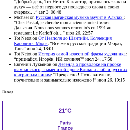
“
Добрый день, Тот Нетот. Как автор, признаюсь «как на
духу» — всё от первого до последнего слова в своих
очерках,…
”
авг 3, 08:48
Michael
on
Русская цыганская музыка звучит в Альпах
:
“
Cher Paskal, je cherche mon ancienne amie Лилия
Дальская. Nous nous sommes rencontrés en 1991 au
restaurant Le Karloff où…
”
июл 26, 22:57
Tot Netot
on
От Неаполя до Шантийи. Коллекция
Каролины Мюра
: “
Всё же в русской традиции Мюрат,
Таня
”
июл 24, 18:01
Tot Netot
on
История самой известной фразы художника
:
“
признайся, Игорёк, ИИ сочинял?
”
июл 24, 17:58
Евгений Лукьянов
on
Легенда о проволоке на пробке
шампанского, знаменитой вдове Клико и любви русских
к игристым винам
: “
Прекрасно ! Познавательно,
поучительно и занимательно изложено !
”
июн 26, 19:15
Погода
21°C
Paris
France