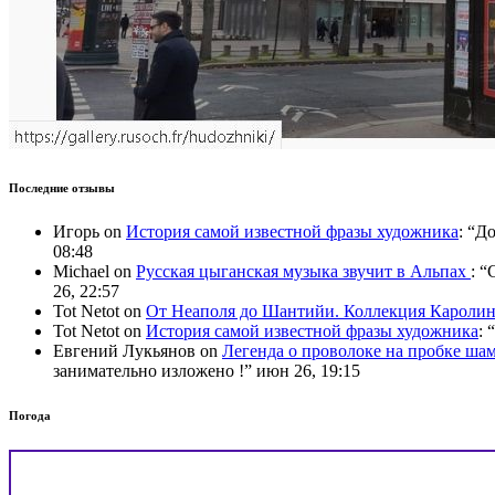
Последние отзывы
Игорь
on
История самой известной фразы художника
: “
До
08:48
Michael
on
Русская цыганская музыка звучит в Альпах
: “
C
26, 22:57
Tot Netot
on
От Неаполя до Шантийи. Коллекция Карол
Tot Netot
on
История самой известной фразы художника
: “
Евгений Лукьянов
on
Легенда о проволоке на пробке ша
занимательно изложено !
”
июн 26, 19:15
Погода