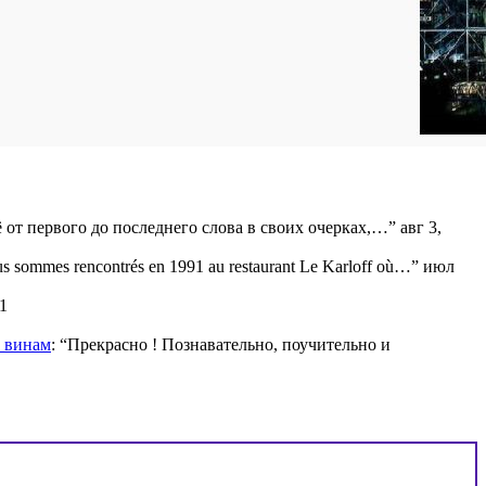
ё от первого до последнего слова в своих очерках,…
”
авг 3,
s sommes rencontrés en 1991 au restaurant Le Karloff où…
”
июл
1
м винам
: “
Прекрасно ! Познавательно, поучительно и