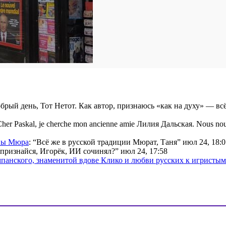
брый день, Тот Нетот. Как автор, признаюсь «как на духу» — вс
her Paskal, je cherche mon ancienne amie Лилия Дальская. Nous nou
ины Мюра
: “
Всё же в русской традиции Мюрат, Таня
”
июл 24, 18:0
признайся, Игорёк, ИИ сочинял?
”
июл 24, 17:58
мпанского, знаменитой вдове Клико и любви русских к игристы