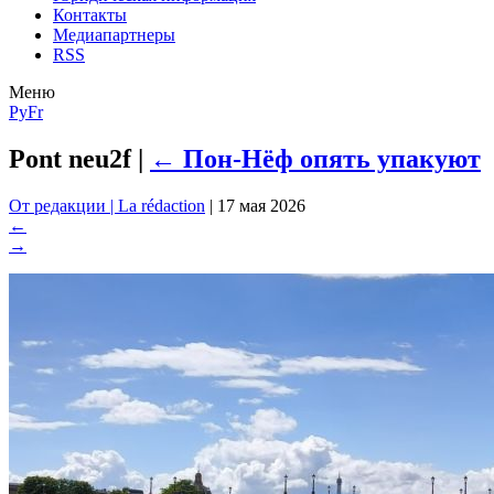
Контакты
Медиапартнеры
RSS
Меню
Ру
Fr
Pont neu2f
|
←
Пон-Нёф опять упакуют
От редакции | La rédaction
|
17 мая 2026
←
→