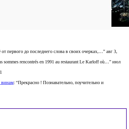
ё от первого до последнего слова в своих очерках,…
”
авг 3,
s sommes rencontrés en 1991 au restaurant Le Karloff où…
”
июл
1
м винам
: “
Прекрасно ! Познавательно, поучительно и