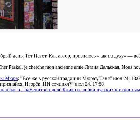
брый день, Тот Нетот. Как автор, признаюсь «как на духу» — вс
her Paskal, je cherche mon ancienne amie Лилия Дальская. Nous nou
ины Мюра
: “
Всё же в русской традиции Мюрат, Таня
”
июл 24, 18:0
признайся, Игорёк, ИИ сочинял?
”
июл 24, 17:58
мпанского, знаменитой вдове Клико и любви русских к игристы