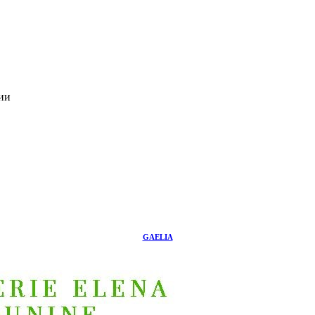
ии
GAELIA