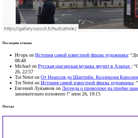
Последние отзывы
Игорь
on
История самой известной фразы художника
: “
До
08:48
Michael
on
Русская цыганская музыка звучит в Альпах
: “
C
26, 22:57
Tot Netot
on
От Неаполя до Шантийи. Коллекция Карол
Tot Netot
on
История самой известной фразы художника
: “
Евгений Лукьянов
on
Легенда о проволоке на пробке ша
занимательно изложено !
”
июн 26, 19:15
Погода