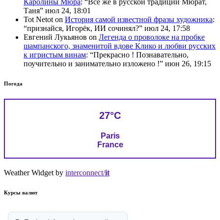
Каролины Мюра
: “
Всё же в русской традиции Мюрат,
Таня
”
июл 24, 18:01
Tot Netot
on
История самой известной фразы художника
:
“
признайся, Игорёк, ИИ сочинял?
”
июл 24, 17:58
Евгений Лукьянов
on
Легенда о проволоке на пробке
шампанского, знаменитой вдове Клико и любви русских
к игристым винам
: “
Прекрасно ! Познавательно,
поучительно и занимательно изложено !
”
июн 26, 19:15
Погода
27°C
Paris
France
Weather Widget by
interconnect/
it
Курсы валют