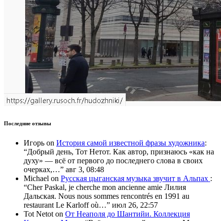
Последние отзывы
Игорь
on
История самой известной фразы художника
:
“
Добрый день, Тот Нетот. Как автор, признаюсь «как на
духу» — всё от первого до последнего слова в своих
очерках,…
”
авг 3, 08:48
Michael
on
Русская цыганская музыка звучит в Альпах
:
“
Cher Paskal, je cherche mon ancienne amie Лилия
Дальская. Nous nous sommes rencontrés en 1991 au
restaurant Le Karloff où…
”
июл 26, 22:57
Tot Netot
on
От Неаполя до Шантийи. Коллекция