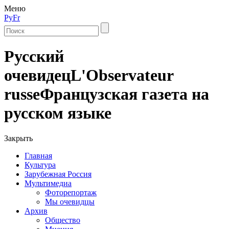
Меню
Ру
Fr
Русский
очевидец
L'Observateur
russe
Французская газета на
русском языке
Закрыть
Главная
Культура
Зарубежная Россия
Мультимедиа
Фоторепортаж
Мы очевидцы
Архив
Общество