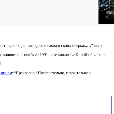
ё от первого до последнего слова в своих очерках,…
”
авг 3,
s sommes rencontrés en 1991 au restaurant Le Karloff où…
”
июл
1
м винам
: “
Прекрасно ! Познавательно, поучительно и