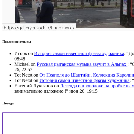
Последние отзывы
Игорь
on
История самой известной фразы художника
: “
До
08:48
Michael
on
Русская цыганская музыка звучит в Альпах
: “
C
26, 22:57
Tot Netot
on
От Неаполя до Шантийи. Коллекция Карол
Tot Netot
on
История самой известной фразы художника
: “
Евгений Лукьянов
on
Легенда о проволоке на пробке ша
занимательно изложено !
”
июн 26, 19:15
Погода