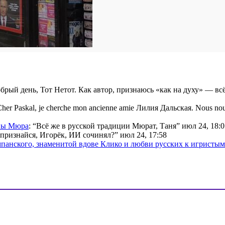
брый день, Тот Нетот. Как автор, признаюсь «как на духу» — вс
her Paskal, je cherche mon ancienne amie Лилия Дальская. Nous nou
ины Мюра
: “
Всё же в русской традиции Мюрат, Таня
”
июл 24, 18:0
признайся, Игорёк, ИИ сочинял?
”
июл 24, 17:58
мпанского, знаменитой вдове Клико и любви русских к игристы