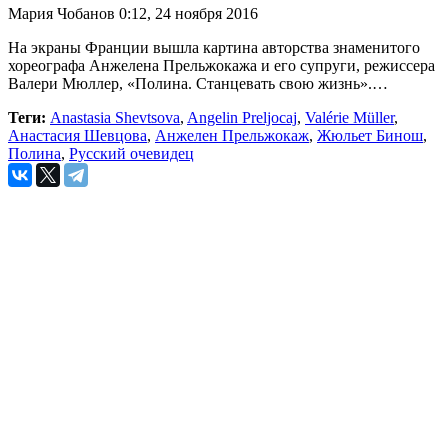
Мария Чобанов
0:12, 24 ноября 2016
На экраны Франции вышла картина авторства знаменитого
хореографа Анжелена Прельжокажа и его супруги, режиссера
Валери Мюллер, «Полина. Станцевать свою жизнь».…
Теги:
Anastasia Shevtsova
,
Angelin Preljocaj
,
Valérie Müller
,
Анастасия Шевцова
,
Анжелен Прельжокаж
,
Жюльет Бинош
,
Полина
,
Русский очевидец