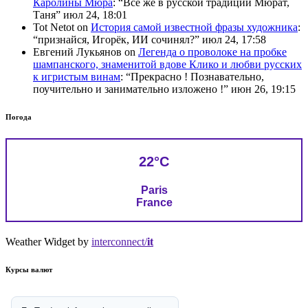
Каролины Мюра
: “
Всё же в русской традиции Мюрат,
Таня
”
июл 24, 18:01
Tot Netot
on
История самой известной фразы художника
:
“
признайся, Игорёк, ИИ сочинял?
”
июл 24, 17:58
Евгений Лукьянов
on
Легенда о проволоке на пробке
шампанского, знаменитой вдове Клико и любви русских
к игристым винам
: “
Прекрасно ! Познавательно,
поучительно и занимательно изложено !
”
июн 26, 19:15
Погода
22°C
Paris
France
Weather Widget by
interconnect/
it
Курсы валют