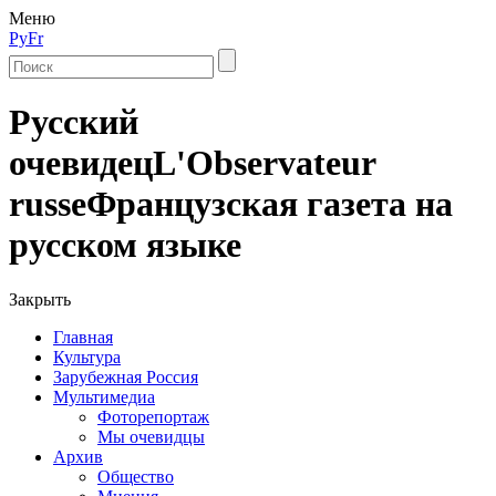
Меню
Ру
Fr
Русский
очевидец
L'Observateur
russe
Французская газета на
русском языке
Закрыть
Главная
Культура
Зарубежная Россия
Мультимедиа
Фоторепортаж
Мы очевидцы
Архив
Общество