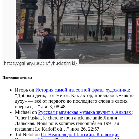
Последние отзывы
Игорь
on
История самой известной фразы художника
:
“
Добрый день, Тот Нетот. Как автор, признаюсь «как на
духу» — всё от первого до последнего слова в своих
очерках,…
”
авг 3, 08:48
Michael
on
Русская цыганская музыка звучит в Альпах
:
“
Cher Paskal, je cherche mon ancienne amie Лилия
Дальская. Nous nous sommes rencontrés en 1991 au
restaurant Le Karloff où…
”
июл 26, 22:57
Tot Netot
on
От Неаполя до Шантийи. Коллекция