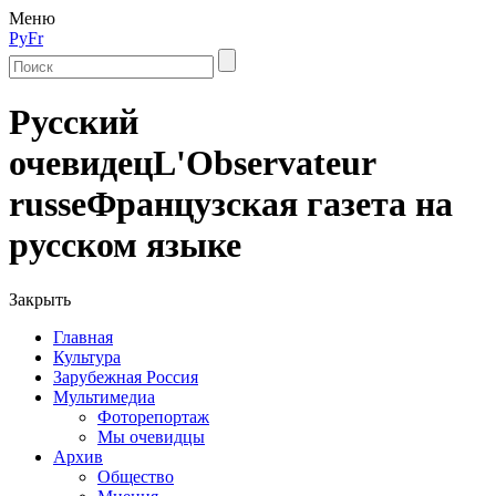
Меню
Ру
Fr
Русский
очевидец
L'Observateur
russe
Французская газета на
русском языке
Закрыть
Главная
Культура
Зарубежная Россия
Мультимедиа
Фоторепортаж
Мы очевидцы
Архив
Общество