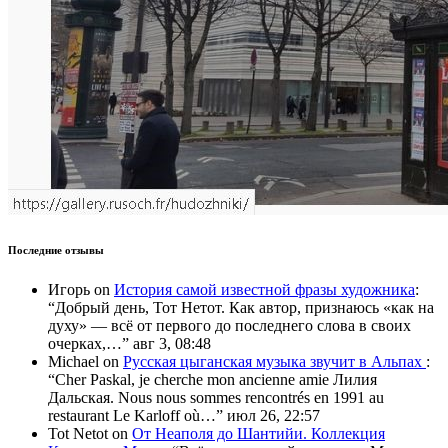
Последние отзывы
Игорь
on
История самой известной фразы художника
:
“
Добрый день, Тот Нетот. Как автор, признаюсь «как на
духу» — всё от первого до последнего слова в своих
очерках,…
”
авг 3, 08:48
Michael
on
Русская цыганская музыка звучит в Альпах
:
“
Cher Paskal, je cherche mon ancienne amie Лилия
Дальская. Nous nous sommes rencontrés en 1991 au
restaurant Le Karloff où…
”
июл 26, 22:57
Tot Netot
on
От Неаполя до Шантийи. Коллекция