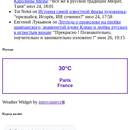
Каролины Мюра
: “
Всё же в русской традиции Мюрат,
Таня
”
июл 24, 18:01
Tot Netot
on
История самой известной фразы художника
:
“
признайся, Игорёк, ИИ сочинял?
”
июл 24, 17:58
Евгений Лукьянов
on
Легенда о проволоке на пробке
шампанского, знаменитой вдове Клико и любви русских
к игристым винам
: “
Прекрасно ! Познавательно,
поучительно и занимательно изложено !
”
июн 26, 19:15
Погода
30°C
Paris
France
Weather Widget by
interconnect/
it
Курсы валют