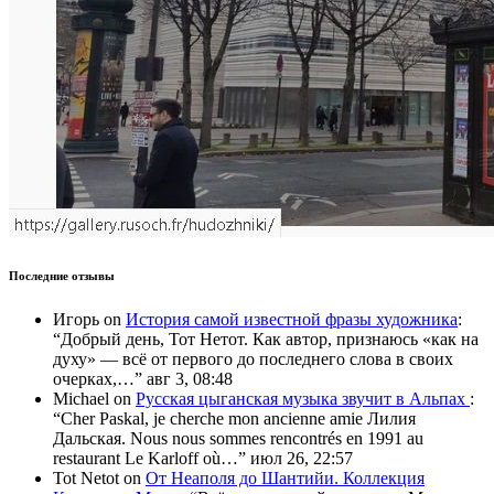
Последние отзывы
Игорь
on
История самой известной фразы художника
:
“
Добрый день, Тот Нетот. Как автор, признаюсь «как на
духу» — всё от первого до последнего слова в своих
очерках,…
”
авг 3, 08:48
Michael
on
Русская цыганская музыка звучит в Альпах
:
“
Cher Paskal, je cherche mon ancienne amie Лилия
Дальская. Nous nous sommes rencontrés en 1991 au
restaurant Le Karloff où…
”
июл 26, 22:57
Tot Netot
on
От Неаполя до Шантийи. Коллекция