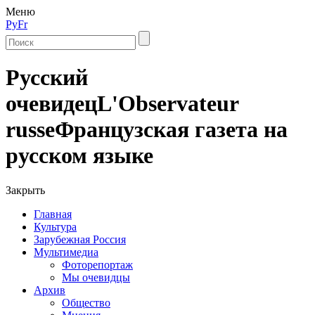
Меню
Ру
Fr
Русский
очевидец
L'Observateur
russe
Французская газета на
русском языке
Закрыть
Главная
Культура
Зарубежная Россия
Мультимедиа
Фоторепортаж
Мы очевидцы
Архив
Общество