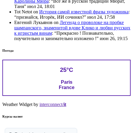
Каролины Мюра
: “
Всё же в русской традиции Мюрат,
Таня
”
июл 24, 18:01
Tot Netot
on
История самой известной фразы художника
:
“
признайся, Игорёк, ИИ сочинял?
”
июл 24, 17:58
Евгений Лукьянов
on
Легенда о проволоке на пробке
шампанского, знаменитой вдове Клико и любви русских
к игристым винам
: “
Прекрасно ! Познавательно,
поучительно и занимательно изложено !
”
июн 26, 19:15
Погода
25°C
Paris
France
Weather Widget by
interconnect/
it
Курсы валют