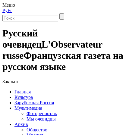
Меню
Ру
Fr
Русский
очевидец
L'Observateur
russe
Французская газета на
русском языке
Закрыть
Главная
Культура
Зарубежная Россия
Мультимедиа
Фоторепортаж
Мы очевидцы
Архив
Общество