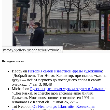
Последние отзывы
Игорь
on
История самой известной фразы художника
:
“
Добрый день, Тот Нетот. Как автор, признаюсь «как на
духу» — всё от первого до последнего слова в своих
очерках,…
”
авг 3, 08:48
Michael
on
Русская цыганская музыка звучит в Альпах
:
“
Cher Paskal, je cherche mon ancienne amie Лилия
Дальская. Nous nous sommes rencontrés en 1991 au
restaurant Le Karloff où…
”
июл 26, 22:57
Tot Netot
on
От Неаполя до Шантийи. Коллекция