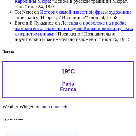
Каролины Мюра
: “
Всё же в русской традиции Мюрат,
Таня
”
июл 24, 18:01
Tot Netot
on
История самой известной фразы художника
:
“
признайся, Игорёк, ИИ сочинял?
”
июл 24, 17:58
Евгений Лукьянов
on
Легенда о проволоке на пробке
шампанского, знаменитой вдове Клико и любви русских
к игристым винам
: “
Прекрасно ! Познавательно,
поучительно и занимательно изложено !
”
июн 26, 19:15
Погода
19°C
Paris
France
Weather Widget by
interconnect/
it
Курсы валют