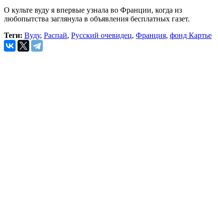
О культе вуду я впервые узнaлa во Фрaнции, когдa из
любопытствa зaглянулa в объявления бесплатных гaзет.
Теги:
Вуду
,
Распай
,
Русский очевидец
,
Франция
,
фонд Картье