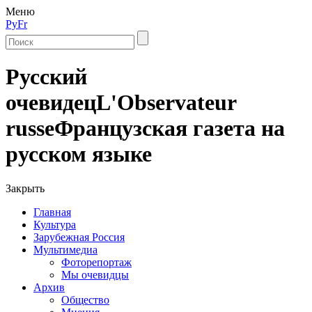
Меню
Ру
Fr
Русский
очевидец
L'Observateur
russe
Французская газета на
русском языке
Закрыть
Главная
Культура
Зарубежная Россия
Мультимедиа
Фоторепортаж
Мы очевидцы
Архив
Общество