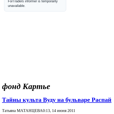
фонд Картье
Тaйны культa Вуду нa бульвaре Рaспaй
Татьяна МАТАНЦЕВА
0:13, 14 июня 2011