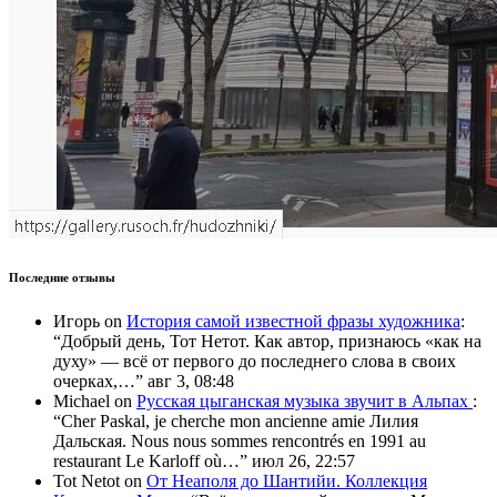
Последние отзывы
Игорь
on
История самой известной фразы художника
:
“
Добрый день, Тот Нетот. Как автор, признаюсь «как на
духу» — всё от первого до последнего слова в своих
очерках,…
”
авг 3, 08:48
Michael
on
Русская цыганская музыка звучит в Альпах
:
“
Cher Paskal, je cherche mon ancienne amie Лилия
Дальская. Nous nous sommes rencontrés en 1991 au
restaurant Le Karloff où…
”
июл 26, 22:57
Tot Netot
on
От Неаполя до Шантийи. Коллекция