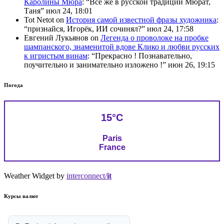
Каролины Мюра
: “
Всё же в русской традиции Мюрат,
Таня
”
июл 24, 18:01
Tot Netot
on
История самой известной фразы художника
:
“
признайся, Игорёк, ИИ сочинял?
”
июл 24, 17:58
Евгений Лукьянов
on
Легенда о проволоке на пробке
шампанского, знаменитой вдове Клико и любви русских
к игристым винам
: “
Прекрасно ! Познавательно,
поучительно и занимательно изложено !
”
июн 26, 19:15
Погода
15°C
Paris
France
Weather Widget by
interconnect/
it
Курсы валют