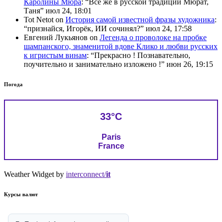
Каролины Мюра
: “
Всё же в русской традиции Мюрат,
Таня
”
июл 24, 18:01
Tot Netot
on
История самой известной фразы художника
:
“
признайся, Игорёк, ИИ сочинял?
”
июл 24, 17:58
Евгений Лукьянов
on
Легенда о проволоке на пробке
шампанского, знаменитой вдове Клико и любви русских
к игристым винам
: “
Прекрасно ! Познавательно,
поучительно и занимательно изложено !
”
июн 26, 19:15
Погода
33°C
Paris
France
Weather Widget by
interconnect/
it
Курсы валют