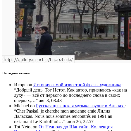
Последние отзывы
Игорь
on
История самой известной фразы художника
:
“
Добрый день, Тот Нетот. Как автор, признаюсь «как на
духу» — всё от первого до последнего слова в своих
очерках,…
”
авг 3, 08:48
Michael
on
Русская цыганская музыка звучит в Альпах
:
“
Cher Paskal, je cherche mon ancienne amie Лилия
Дальская. Nous nous sommes rencontrés en 1991 au
restaurant Le Karloff où…
”
июл 26, 22:57
Tot Netot
on
От Неаполя до Шантийи. Коллекция