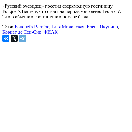
«Русский очевидец» посетил сверхмодную гостиницу
Fouquet’s Barrière, что стоит на парижской авеню Георга V.
Там в обычном гостиничном номере была…
Теги:
Fouquet’s Barrière
,
Галя Миловская
,
Елена Якунина
,
Корнет де Сен-Сир
,
ФИАК