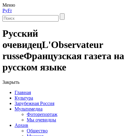
Меню
Ру
Fr
Русский
очевидец
L'Observateur
russe
Французская газета на
русском языке
Закрыть
Главная
Культура
Зарубежная Россия
Мультимедиа
Фоторепортаж
Мы очевидцы
Архив
Общество