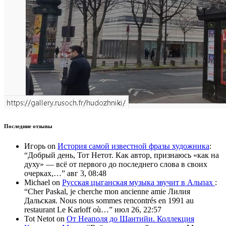
Последние отзывы
Игорь
on
История самой известной фразы художника
:
“
Добрый день, Тот Нетот. Как автор, признаюсь «как на
духу» — всё от первого до последнего слова в своих
очерках,…
”
авг 3, 08:48
Michael
on
Русская цыганская музыка звучит в Альпах
:
“
Cher Paskal, je cherche mon ancienne amie Лилия
Дальская. Nous nous sommes rencontrés en 1991 au
restaurant Le Karloff où…
”
июл 26, 22:57
Tot Netot
on
От Неаполя до Шантийи. Коллекция