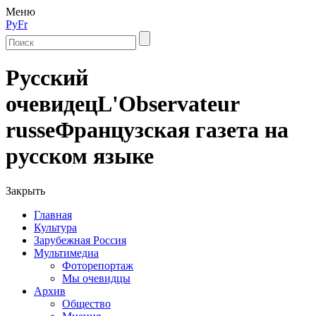
Меню
Ру
Fr
Русский
очевидец
L'Observateur
russe
Французская газета на
русском языке
Закрыть
Главная
Культура
Зарубежная Россия
Мультимедиа
Фоторепортаж
Мы очевидцы
Архив
Общество