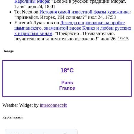
Каролины Мюра
: “
Всё же в русской традиции Мюрат,
Таня
”
июл 24, 18:01
Tot Netot
on
История самой известной фразы художника
:
“
признайся, Игорёк, ИИ сочинял?
”
июл 24, 17:58
Евгений Лукьянов
on
Легенда о проволоке на пробке
шампанского, знаменитой вдове Клико и любви русских
к игристым винам
: “
Прекрасно ! Познавательно,
поучительно и занимательно изложено !
”
июн 26, 19:15
Погода
18°C
Paris
France
Weather Widget by
interconnect/
it
Курсы валют