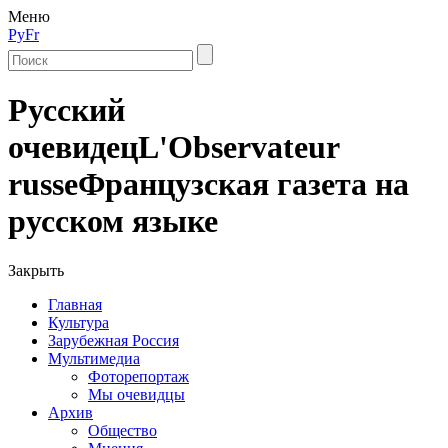
Меню
Ру
Fr
Русский
очевидец
L'Observateur
russe
Французская газета на
русском языке
Закрыть
Главная
Культура
Зарубежная Россия
Мультимедиа
Фоторепортаж
Мы очевидцы
Архив
Общество