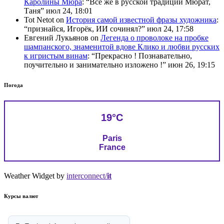
Каролины Мюра
: “
Всё же в русской традиции Мюрат,
Таня
”
июл 24, 18:01
Tot Netot
on
История самой известной фразы художника
:
“
признайся, Игорёк, ИИ сочинял?
”
июл 24, 17:58
Евгений Лукьянов
on
Легенда о проволоке на пробке
шампанского, знаменитой вдове Клико и любви русских
к игристым винам
: “
Прекрасно ! Познавательно,
поучительно и занимательно изложено !
”
июн 26, 19:15
Погода
19°C
Paris
France
Weather Widget by
interconnect/
it
Курсы валют