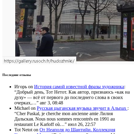
Последние отзывы
Игорь
on
История самой известной фразы художника
:
“
Добрый день, Тот Нетот. Как автор, признаюсь «как на
духу» — всё от первого до последнего слова в своих
очерках,…
”
авг 3, 08:48
Michael
on
Русская цыганская музыка звучит в Альпах
:
“
Cher Paskal, je cherche mon ancienne amie Лилия
Дальская. Nous nous sommes rencontrés en 1991 au
restaurant Le Karloff où…
”
июл 26, 22:57
Tot Netot
on
От Неаполя до Шантийи. Коллекция