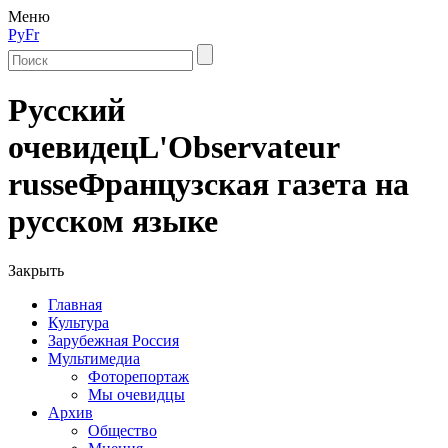
Меню
Ру
Fr
Русский
очевидец
L'Observateur
russe
Французская газета на
русском языке
Закрыть
Главная
Культура
Зарубежная Россия
Мультимедиа
Фоторепортаж
Мы очевидцы
Архив
Общество