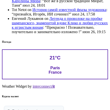
Каролины Мюра
: “
Всё же в русской традиции Мюрат,
Таня
”
июл 24, 18:01
Tot Netot
on
История самой известной фразы художника
:
“
признайся, Игорёк, ИИ сочинял?
”
июл 24, 17:58
Евгений Лукьянов
on
Легенда о проволоке на пробке
шампанского, знаменитой вдове Клико и любви русских
к игристым винам
: “
Прекрасно ! Познавательно,
поучительно и занимательно изложено !
”
июн 26, 19:15
Погода
21°C
Paris
France
Weather Widget by
interconnect/
it
Курсы валют