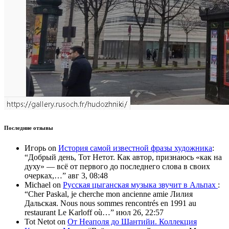
Последние отзывы
Игорь
on
История самой известной фразы художника
:
“
Добрый день, Тот Нетот. Как автор, признаюсь «как на
духу» — всё от первого до последнего слова в своих
очерках,…
”
авг 3, 08:48
Michael
on
Русская цыганская музыка звучит в Альпах
:
“
Cher Paskal, je cherche mon ancienne amie Лилия
Дальская. Nous nous sommes rencontrés en 1991 au
restaurant Le Karloff où…
”
июл 26, 22:57
Tot Netot
on
От Неаполя до Шантийи. Коллекция