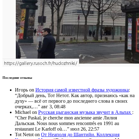
Последние отзывы
Игорь
on
История самой известной фразы художника
:
“
Добрый день, Тот Нетот. Как автор, признаюсь «как на
духу» — всё от первого до последнего слова в своих
очерках,…
”
авг 3, 08:48
Michael
on
Русская цыганская музыка звучит в Альпах
:
“
Cher Paskal, je cherche mon ancienne amie Лилия
Дальская. Nous nous sommes rencontrés en 1991 au
restaurant Le Karloff où…
”
июл 26, 22:57
Tot Netot
on
От Неаполя до Шантийи. Коллекция