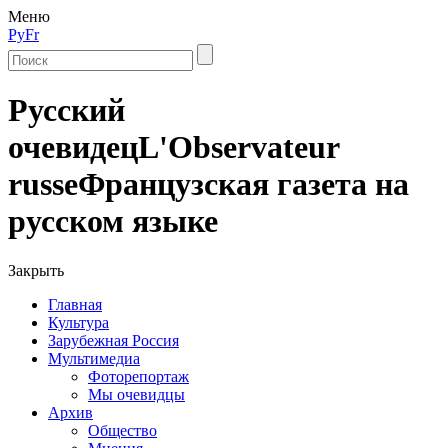
Меню
Ру
Fr
Русский
очевидец
L'Observateur
russe
Французская газета на
русском языке
Закрыть
Главная
Культура
Зарубежная Россия
Мультимедиа
Фоторепортаж
Мы очевидцы
Архив
Общество