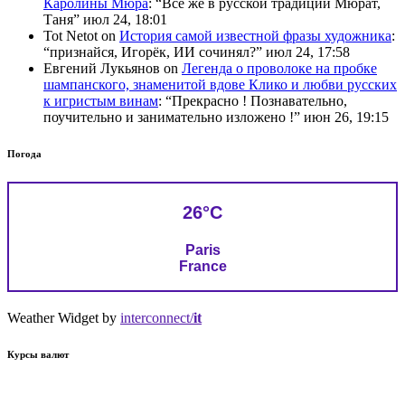
Каролины Мюра
: “
Всё же в русской традиции Мюрат,
Таня
”
июл 24, 18:01
Tot Netot
on
История самой известной фразы художника
:
“
признайся, Игорёк, ИИ сочинял?
”
июл 24, 17:58
Евгений Лукьянов
on
Легенда о проволоке на пробке
шампанского, знаменитой вдове Клико и любви русских
к игристым винам
: “
Прекрасно ! Познавательно,
поучительно и занимательно изложено !
”
июн 26, 19:15
Погода
26°C
Paris
France
Weather Widget by
interconnect/
it
Курсы валют