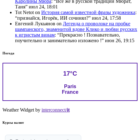
Каролины Мюра
: “
Всё же в русской традиции Мюрат,
Таня
”
июл 24, 18:01
Tot Netot
on
История самой известной фразы художника
:
“
признайся, Игорёк, ИИ сочинял?
”
июл 24, 17:58
Евгений Лукьянов
on
Легенда о проволоке на пробке
шампанского, знаменитой вдове Клико и любви русских
к игристым винам
: “
Прекрасно ! Познавательно,
поучительно и занимательно изложено !
”
июн 26, 19:15
Погода
17°C
Paris
France
Weather Widget by
interconnect/
it
Курсы валют