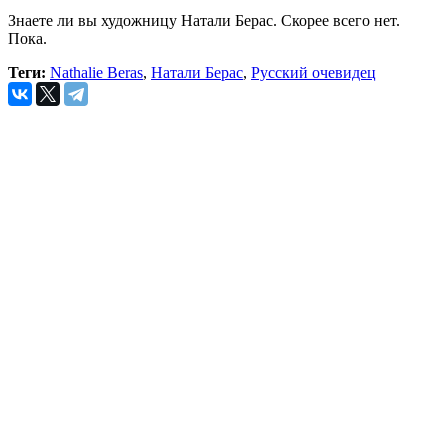
Знаете ли вы художницу Натали Берас. Скорее всего нет.
Пока.
Теги:
Nathalie Beras
,
Натали Берас
,
Русский очевидец