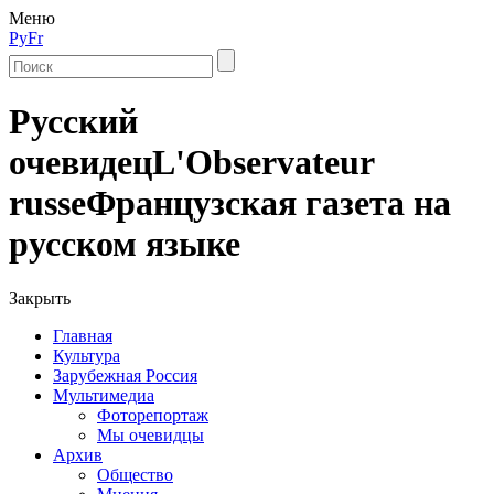
Меню
Ру
Fr
Русский
очевидец
L'Observateur
russe
Французская газета на
русском языке
Закрыть
Главная
Культура
Зарубежная Россия
Мультимедиа
Фоторепортаж
Мы очевидцы
Архив
Общество