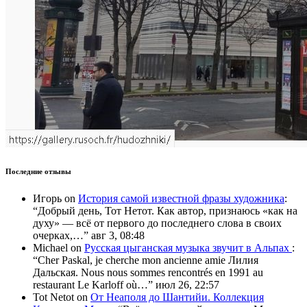
Последние отзывы
Игорь
on
История самой известной фразы художника
:
“
Добрый день, Тот Нетот. Как автор, признаюсь «как на
духу» — всё от первого до последнего слова в своих
очерках,…
”
авг 3, 08:48
Michael
on
Русская цыганская музыка звучит в Альпах
:
“
Cher Paskal, je cherche mon ancienne amie Лилия
Дальская. Nous nous sommes rencontrés en 1991 au
restaurant Le Karloff où…
”
июл 26, 22:57
Tot Netot
on
От Неаполя до Шантийи. Коллекция