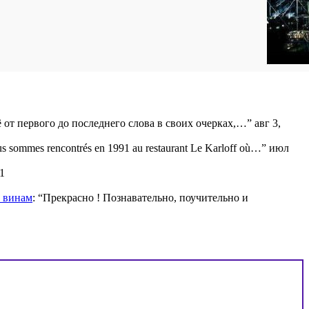
ё от первого до последнего слова в своих очерках,…
”
авг 3,
s sommes rencontrés en 1991 au restaurant Le Karloff où…
”
июл
1
м винам
: “
Прекрасно ! Познавательно, поучительно и