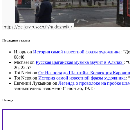
Последние отзывы
Игорь
on
История самой известной фразы художника
: “
До
08:48
Michael
on
Русская цыганская музыка звучит в Альпах
: “
C
26, 22:57
Tot Netot
on
От Неаполя до Шантийи. Коллекция Карол
Tot Netot
on
История самой известной фразы художника
: “
Евгений Лукьянов
on
Легенда о проволоке на пробке ша
занимательно изложено !
”
июн 26, 19:15
Погода