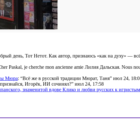
брый день, Тот Нетот. Как автор, признаюсь «как на духу» — вс
her Paskal, je cherche mon ancienne amie Лилия Дальская. Nous nou
ины Мюра
: “
Всё же в русской традиции Мюрат, Таня
”
июл 24, 18:0
признайся, Игорёк, ИИ сочинял?
”
июл 24, 17:58
мпанского, знаменитой вдове Клико и любви русских к игристы