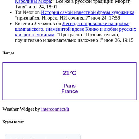
Каролины Мюра
: “
Всё же в русской традиции Мюрат,
Таня
”
июл 24, 18:01
Tot Netot
on
История самой известной фразы художника
:
“
признайся, Игорёк, ИИ сочинял?
”
июл 24, 17:58
Евгений Лукьянов
on
Легенда о проволоке на пробке
шампанского, знаменитой вдове Клико и любви русских
к игристым винам
: “
Прекрасно ! Познавательно,
поучительно и занимательно изложено !
”
июн 26, 19:15
Погода
21°C
Paris
France
Weather Widget by
interconnect/
it
Курсы валют