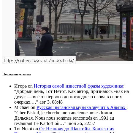
Последние отзывы
Игорь
on
История самой известной фразы художника
:
“
Добрый день, Тот Нетот. Как автор, признаюсь «как на
духу» — всё от первого до последнего слова в своих
очерках,…
”
авг 3, 08:48
Michael
on
Русская цыганская музыка звучит в Альпах
:
“
Cher Paskal, je cherche mon ancienne amie Лилия
Дальская. Nous nous sommes rencontrés en 1991 au
restaurant Le Karloff où…
”
июл 26, 22:57
Tot Netot
on
От Неаполя до Шантийи. Коллекция