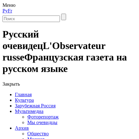
Меню
Ру
Fr
Русский
очевидец
L'Observateur
russe
Французская газета на
русском языке
Закрыть
Главная
Культура
Зарубежная Россия
Мультимедиа
Фоторепортаж
Мы очевидцы
Архив
Общество