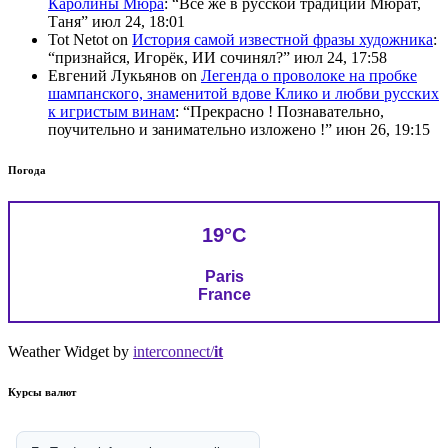
Каролины Мюра
: “
Всё же в русской традиции Мюрат,
Таня
”
июл 24, 18:01
Tot Netot
on
История самой известной фразы художника
:
“
признайся, Игорёк, ИИ сочинял?
”
июл 24, 17:58
Евгений Лукьянов
on
Легенда о проволоке на пробке
шампанского, знаменитой вдове Клико и любви русских
к игристым винам
: “
Прекрасно ! Познавательно,
поучительно и занимательно изложено !
”
июн 26, 19:15
Погода
19°C
Paris
France
Weather Widget by
interconnect/
it
Курсы валют