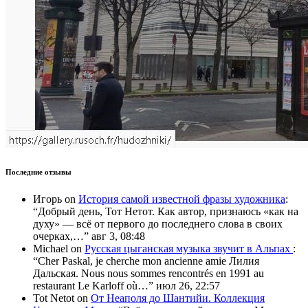
Последние отзывы
Игорь
on
История самой известной фразы художника
:
“
Добрый день, Тот Нетот. Как автор, признаюсь «как на
духу» — всё от первого до последнего слова в своих
очерках,…
”
авг 3, 08:48
Michael
on
Русская цыганская музыка звучит в Альпах
:
“
Cher Paskal, je cherche mon ancienne amie Лилия
Дальская. Nous nous sommes rencontrés en 1991 au
restaurant Le Karloff où…
”
июл 26, 22:57
Tot Netot
on
От Неаполя до Шантийи. Коллекция