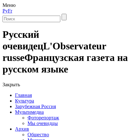
Меню
Ру
Fr
Русский
очевидец
L'Observateur
russe
Французская газета на
русском языке
Закрыть
Главная
Культура
Зарубежная Россия
Мультимедиа
Фоторепортаж
Мы очевидцы
Архив
Общество