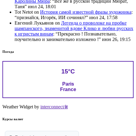
Каролины Мюра
: “
Всё же в русской традиции Мюрат,
Таня
”
июл 24, 18:01
Tot Netot
on
История самой известной фразы художника
:
“
признайся, Игорёк, ИИ сочинял?
”
июл 24, 17:58
Евгений Лукьянов
on
Легенда о проволоке на пробке
шампанского, знаменитой вдове Клико и любви русских
к игристым винам
: “
Прекрасно ! Познавательно,
поучительно и занимательно изложено !
”
июн 26, 19:15
Погода
15°C
Paris
France
Weather Widget by
interconnect/
it
Курсы валют