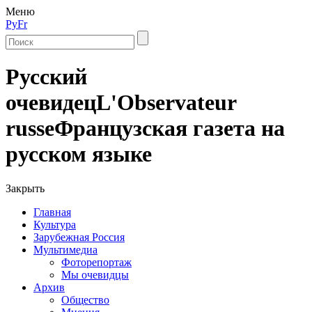
Меню
Ру
Fr
Русский
очевидец
L'Observateur
russe
Французская газета на
русском языке
Закрыть
Главная
Культура
Зарубежная Россия
Мультимедиа
Фоторепортаж
Мы очевидцы
Архив
Общество