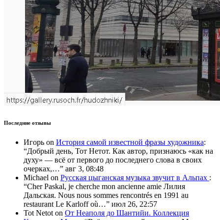
Последние отзывы
Игорь
on
История самой известной фразы художника
:
“
Добрый день, Тот Нетот. Как автор, признаюсь «как на
духу» — всё от первого до последнего слова в своих
очерках,…
”
авг 3, 08:48
Michael
on
Русская цыганская музыка звучит в Альпах
:
“
Cher Paskal, je cherche mon ancienne amie Лилия
Дальская. Nous nous sommes rencontrés en 1991 au
restaurant Le Karloff où…
”
июл 26, 22:57
Tot Netot
on
От Неаполя до Шантийи. Коллекция