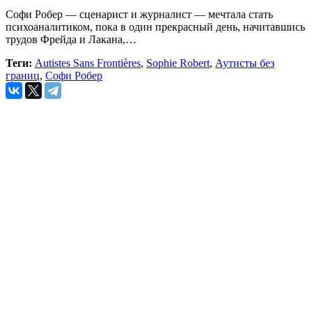
Софи Робер — сценарист и журналист — мечтала стать
психоаналитиком, пока в один прекрасный день, начитавшись
трудов Фрейда и Лакана,…
Теги:
Autistes Sans Frontières
,
Sophie Robert
,
Аутисты без
границ
,
Софи Робер