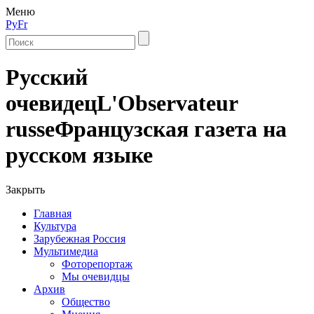
Меню
Ру
Fr
Русский
очевидец
L'Observateur
russe
Французская газета на
русском языке
Закрыть
Главная
Культура
Зарубежная Россия
Мультимедиа
Фоторепортаж
Мы очевидцы
Архив
Общество