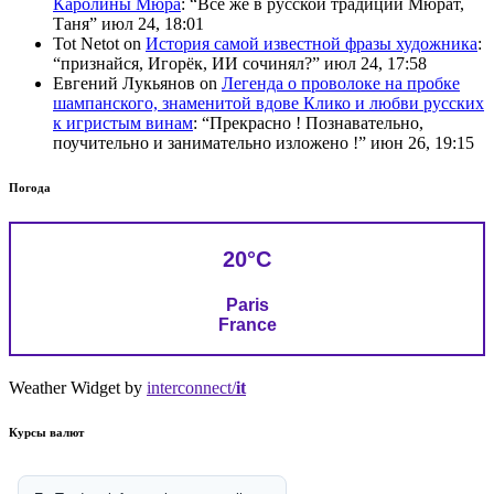
Каролины Мюра
: “
Всё же в русской традиции Мюрат,
Таня
”
июл 24, 18:01
Tot Netot
on
История самой известной фразы художника
:
“
признайся, Игорёк, ИИ сочинял?
”
июл 24, 17:58
Евгений Лукьянов
on
Легенда о проволоке на пробке
шампанского, знаменитой вдове Клико и любви русских
к игристым винам
: “
Прекрасно ! Познавательно,
поучительно и занимательно изложено !
”
июн 26, 19:15
Погода
20°C
Paris
France
Weather Widget by
interconnect/
it
Курсы валют