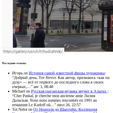
Последние отзывы
Игорь
on
История самой известной фразы художника
:
“
Добрый день, Тот Нетот. Как автор, признаюсь «как на
духу» — всё от первого до последнего слова в своих
очерках,…
”
авг 3, 08:48
Michael
on
Русская цыганская музыка звучит в Альпах
:
“
Cher Paskal, je cherche mon ancienne amie Лилия
Дальская. Nous nous sommes rencontrés en 1991 au
restaurant Le Karloff où…
”
июл 26, 22:57
Tot Netot
on
От Неаполя до Шантийи. Коллекция