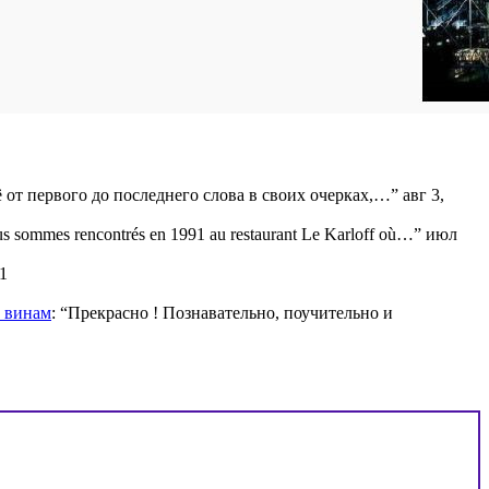
ё от первого до последнего слова в своих очерках,…
”
авг 3,
s sommes rencontrés en 1991 au restaurant Le Karloff où…
”
июл
1
м винам
: “
Прекрасно ! Познавательно, поучительно и