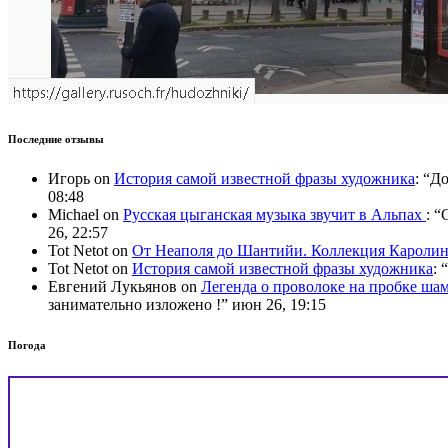
Последние отзывы
Игорь
on
История самой известной фразы художника
: “
До
08:48
Michael
on
Русская цыганская музыка звучит в Альпах
: “
C
26, 22:57
Tot Netot
on
От Неаполя до Шантийи. Коллекция Карол
Tot Netot
on
История самой известной фразы художника
: “
Евгений Лукьянов
on
Легенда о проволоке на пробке ша
занимательно изложено !
”
июн 26, 19:15
Погода