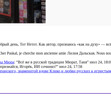
брый день, Тот Нетот. Как автор, признаюсь «как на духу» — вс
her Paskal, je cherche mon ancienne amie Лилия Дальская. Nous nou
ины Мюра
: “
Всё же в русской традиции Мюрат, Таня
”
июл 24, 18:0
признайся, Игорёк, ИИ сочинял?
”
июл 24, 17:58
мпанского, знаменитой вдове Клико и любви русских к игристы