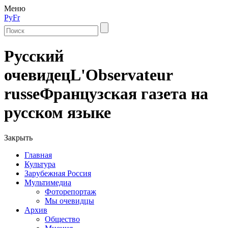
Меню
Ру
Fr
Русский
очевидец
L'Observateur
russe
Французская газета на
русском языке
Закрыть
Главная
Культура
Зарубежная Россия
Мультимедиа
Фоторепортаж
Мы очевидцы
Архив
Общество