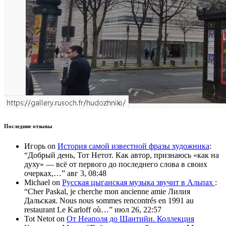
Последние отзывы
Игорь
on
История самой известной фразы художника
:
“
Добрый день, Тот Нетот. Как автор, признаюсь «как на
духу» — всё от первого до последнего слова в своих
очерках,…
”
авг 3, 08:48
Michael
on
Русская цыганская музыка звучит в Альпах
:
“
Cher Paskal, je cherche mon ancienne amie Лилия
Дальская. Nous nous sommes rencontrés en 1991 au
restaurant Le Karloff où…
”
июл 26, 22:57
Tot Netot
on
От Неаполя до Шантийи. Коллекция