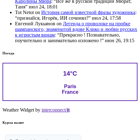
Каролины Мюра
: “
Всё же в русской традиции Мюрат,
Таня
”
июл 24, 18:01
Tot Netot
on
История самой известной фразы художника
:
“
признайся, Игорёк, ИИ сочинял?
”
июл 24, 17:58
Евгений Лукьянов
on
Легенда о проволоке на пробке
шампанского, знаменитой вдове Клико и любви русских
к игристым винам
: “
Прекрасно ! Познавательно,
поучительно и занимательно изложено !
”
июн 26, 19:15
Погода
14°C
Paris
France
Weather Widget by
interconnect/
it
Курсы валют