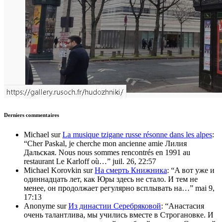
Derniers commentaires
Michael
sur
La musique tzigane russe résonne dans les alpes
:
“
Cher Paskal, je cherche mon ancienne amie Лилия
Дальская. Nous nous sommes rencontrés en 1991 au
restaurant Le Karloff où…
”
juil. 26, 22:57
Michael Korovkin
sur
На смерть Книжника
: “
A вот уже и
одиннадцать лет, как Юры здесь не стало. И тем не
менее, он продолжает регулярно всплывать на…
”
mai 9,
17:13
Anonyme
sur
Из династии Серебряковой
: “
Анастасия
очень талантлива, мы учились вместе в Строгановке. И