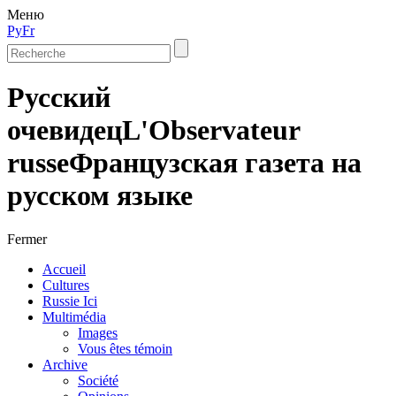
Меню
Ру
Fr
Русский
очевидец
L'Observateur
russe
Французская газета на
русском языке
Fermer
Accueil
Cultures
Russie Ici
Multimédia
Images
Vous êtes témoin
Archive
Société