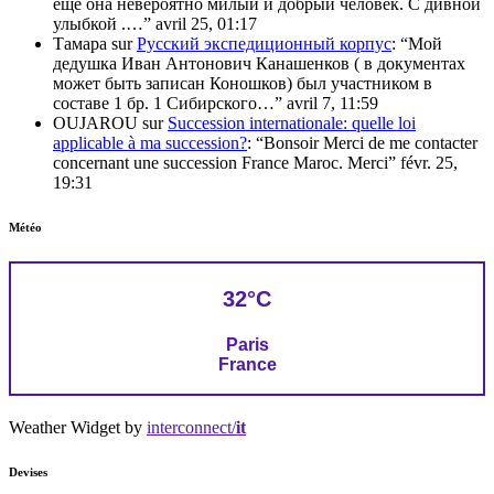
еще она невероятно милый и добрый человек. С дивной
улыбкой .…
”
avril 25, 01:17
Тамара
sur
Русский экспедиционный корпус
: “
Мой
дедушка Иван Антонович Канашенков ( в документах
может быть записан Коношков) был участником в
составе 1 бр. 1 Сибирского…
”
avril 7, 11:59
OUJAROU
sur
Succession internationale: quelle loi
applicable à ma succession?
: “
Bonsoir Merci de me contacter
concernant une succession France Maroc. Merci
”
févr. 25,
19:31
Météo
32°C
Paris
France
Weather Widget by
interconnect/
it
Devises