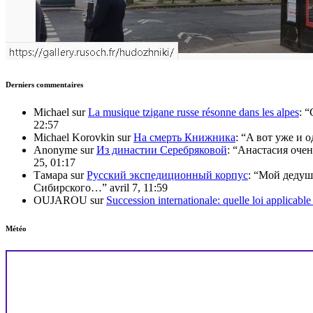
Derniers commentaires
Michael
sur
La musique tzigane russe résonne dans les alpes
: “
22:57
Michael Korovkin
sur
На смерть Книжника
: “
A вот уже и о
Anonyme
sur
Из династии Серебряковой
: “
Анастасия очен
25, 01:17
Тамара
sur
Русский экспедиционный корпус
: “
Мой дедушк
Сибирского…
”
avril 7, 11:59
OUJAROU
sur
Succession internationale: quelle loi applicabl
Météo