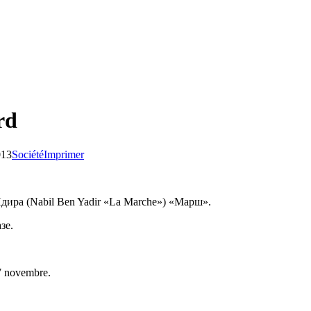
rd
013
Société
Imprimer
ира (Nabil Ben Yadir «La Marche») «Марш».
зе.
27 novembre.