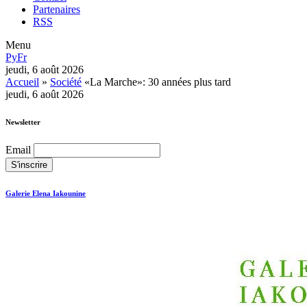
Partenaires
RSS
Menu
Ру
Fr
jeudi, 6 août 2026
Accueil
»
Société
«La Marche»: 30 années plus tard
jeudi, 6 août 2026
Newsletter
Email
Galerie Elena Iakounine