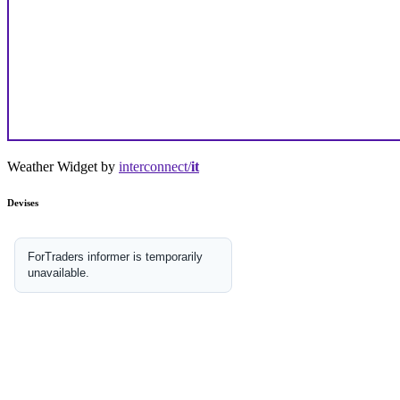
Weather Widget by
interconnect/
it
Devises