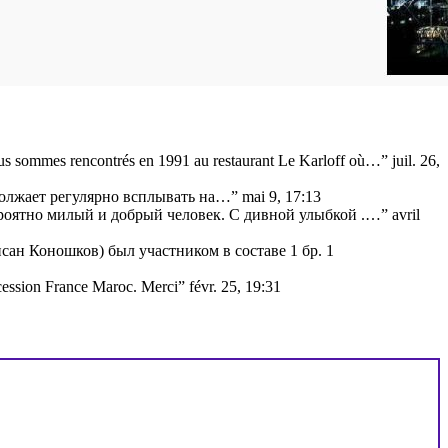
s sommes rencontrés en 1991 au restaurant Le Karloff où…
”
juil. 26,
одолжает регулярно всплывать на…
”
mai 9, 17:13
ероятно милый и добрый человек. С дивной улыбкой .…
”
avril
ан Коношков) был участником в составе 1 бр. 1
cession France Maroc. Merci
”
févr. 25, 19:31