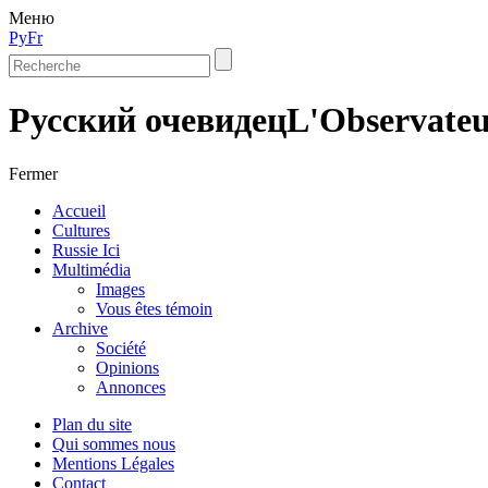
Меню
Ру
Fr
Русский очевидец
L'Observateu
Fermer
Accueil
Cultures
Russie Ici
Multimédia
Images
Vous êtes témoin
Archive
Société
Opinions
Annonces
Plan du site
Qui sommes nous
Mentions Légales
Contact