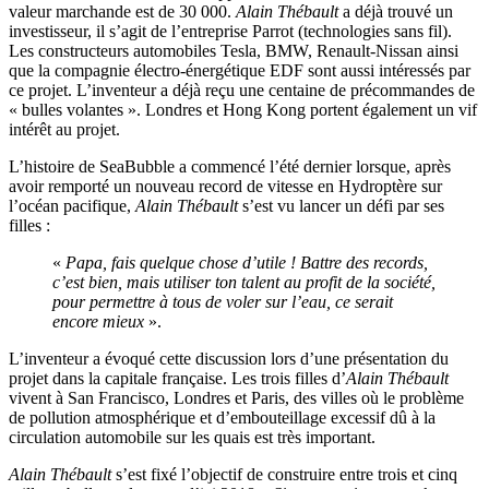
valeur marchande est de 30 000.
Alain Thébault
a déjà trouvé un
investisseur, il s’agit de l’entreprise Parrot (technologies sans fil).
Les constructeurs automobiles Tesla, BMW, Renault-Nissan ainsi
que la compagnie électro-énergétique EDF sont aussi intéressés par
ce projet. L’inventeur a déjà reçu une centaine de précommandes de
« bulles volantes ». Londres et Hong Kong portent également un vif
intérêt au projet.
L’histoire de SeaBubble a commencé l’été dernier lorsque, après
avoir remporté un nouveau record de vitesse en Hydroptère sur
l’océan pacifique,
Alain Thébault
s’est vu lancer un défi par ses
filles :
«
Papa, fais quelque chose d’utile ! Battre des records,
c’est bien, mais utiliser ton talent au profit de la société,
pour permettre à tous de voler sur l’eau, ce serait
encore mieux
».
L’inventeur a évoqué cette discussion lors d’une présentation du
projet dans la capitale française. Les trois filles d’
Alain Thébault
vivent à San Francisco, Londres et Paris, des villes où le problème
de pollution atmosphérique et d’embouteillage excessif dû à la
circulation automobile sur les quais est très important.
Alain Thébault
s’est fixé l’objectif de construire entre trois et cinq