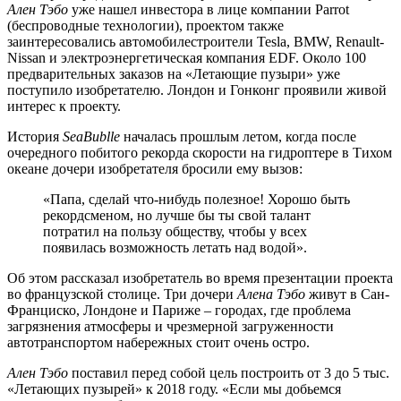
Ален Тэбо
уже нашел инвестора в лице компании Parrot
(беспроводные технологии), проектом также
заинтересовались автомобилестроители Tesla, BMW, Renault-
Nissan и электроэнергетическая компания EDF. Около 100
предварительных заказов на «Летающие пузыри» уже
поступило изобретателю. Лондон и Гонконг проявили живой
интерес к проекту.
История
SeaBublle
началась прошлым летом, когда после
очередного побитого рекорда скорости на гидроптере в Тихом
океане дочери изобретателя бросили ему вызов:
«Папа, сделай что-нибудь полезное! Хорошо быть
рекордсменом, но лучше бы ты свой талант
потратил на пользу обществу, чтобы у всех
появилась возможность летать над водой».
Об этом рассказал изобретатель во время презентации проекта
во французской столице. Три дочери
Алена Тэбо
живут в Сан-
Франциско, Лондоне и Париже – городах, где проблема
загрязнения атмосферы и чрезмерной загруженности
автотранспортом набережных стоит очень остро.
Ален Тэбо
поставил перед собой цель построить от 3 до 5 тыс.
«Летающих пузырей» к 2018 году. «Если мы добьемся