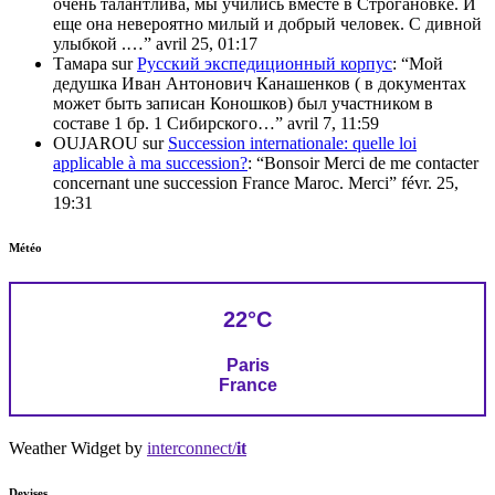
очень талантлива, мы учились вместе в Строгановке. И
еще она невероятно милый и добрый человек. С дивной
улыбкой .…
”
avril 25, 01:17
Тамара
sur
Русский экспедиционный корпус
: “
Мой
дедушка Иван Антонович Канашенков ( в документах
может быть записан Коношков) был участником в
составе 1 бр. 1 Сибирского…
”
avril 7, 11:59
OUJAROU
sur
Succession internationale: quelle loi
applicable à ma succession?
: “
Bonsoir Merci de me contacter
concernant une succession France Maroc. Merci
”
févr. 25,
19:31
Météo
22°C
Paris
France
Weather Widget by
interconnect/
it
Devises