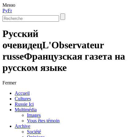
Меню
Ру
Fr
Русский
очевидец
L'Observateur
russe
Французская газета на
русском языке
Fermer
Accueil
Cultures
Russie Ici
Multimédia
Images
Vous êtes témoin
Archive
Société