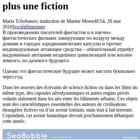
plus une fiction
Maria Tchobanov, traduction de Marine Moreel
0:54, 26 mai
2016
Société
Imprimer
В произведениях писателей-фантастов и в научно-
фантастических фильмах лавирующие по воздуху между
домами в городах аэродинамические капсулы и прочие
индивидуальные летающие средства – обязательный атрибут
выдуманных авторами нездешних цивилизаций или вполне
земного, но далекого будущего.
Однако это фантастическое будущее может настать буквально
через год.
Dans les œuvres des écrivains de science-fiction ou dans les films du
même type, des capsules aérodynamiques et autres engins privés
volants slaloment dans les airs entre les bâtiments urbains. Ces objets
sont des caractéristiques essentielles des auteurs de civilisations
étrangères fictives ou d’un avenir lointain, mais tout à fait terrestre.
Cependant, cet avenir fantastique devrait prochainement débarquer
cette année.