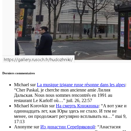
Derniers commentaires
Michael
sur
La musique tzigane russe résonne dans les alpes
:
“
Cher Paskal, je cherche mon ancienne amie Лилия
Дальская. Nous nous sommes rencontrés en 1991 au
restaurant Le Karloff où…
”
juil. 26, 22:57
Michael Korovkin
sur
На смерть Книжника
: “
A вот уже и
одиннадцать лет, как Юры здесь не стало. И тем не
менее, он продолжает регулярно всплывать на…
”
mai 9,
17:13
Anonyme
sur
Из династии Серебряковой
: “
Анастасия