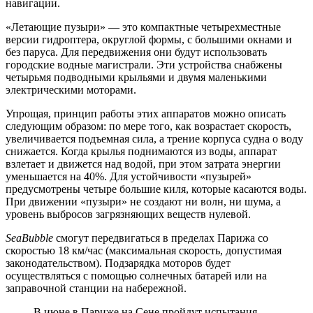
навигации.
«Летающие пузыри» — это компактные четырехместные
версии гидроптера, округлой формы, с большими окнами и
без паруса. Для передвижения они будут использовать
городские водные магистрали. Эти устройства снабжены
четырьмя подводными крыльями и двумя маленькими
электрическими моторами.
Упрощая, принцип работы этих аппаратов можно описать
следующим образом: по мере того, как возрастает скорость,
увеличивается подъемная сила, а трение корпуса судна о воду
снижается. Когда крылья поднимаются из воды, аппарат
взлетает и движется над водой, при этом затрата энергии
уменьшается на 40%. Для устойчивости «пузырей»
предусмотрены четыре большие киля, которые касаются воды.
При движении «пузыри» не создают ни волн, ни шума, а
уровень выбросов загрязняющих веществ нулевой.
SeaBubble
смогут передвигаться в пределах Парижа со
скоростью 18 км/час (максимальная скорость, допустимая
законодательством). Подзарядка моторов будет
осуществляться с помощью солнечных батарей или на
заправочной станции на набережной.
В июне в Париже на Сене пройдут испытания