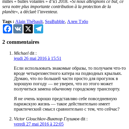
milles « bulles volantes » d’ici 2018. «
Si nous atteignons ce but, ce
sera notre plus importante contribution à la protection de la
planète
», a déclaré l’inventeur.
Tags :
Alain Thébault
,
SeaBubble
,
Ален Тэбо
Facebook
VK
X
Telegram
2 commentaires
Michael
dit :
jeudi 26 mai 2016 à 15:51
Если использовать знакомые образы, то получаем что-то
вроде четырехместного катера на подводных крыльях.
Думаю, что по большей части просто для прогулок в
хорошую погоду — не уверен, что из этого может
получиться замена обычному городскому транспорту.
Я не очень хорошо представляю себе повседневную
парижскую жизнь — такое действительно имеет
практический смысл сравнительно с тем, что сейчас?
Victor Glouchkov-Виктор Глушков
dit :
veredi 27 mai 2016 à 22:05