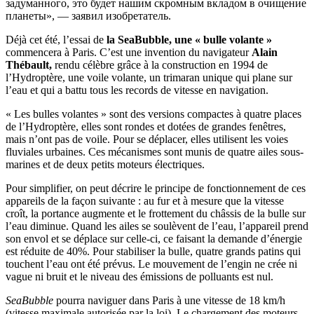
задуманного, это будет нашим скромным вкладом в очищение
планеты», — заявил изобретатель.
Déjà cet été, l’essai de
la SeaBubble, une « bulle volante »
commencera à Paris. C’est une invention du navigateur
Alain
Thébault,
rendu célèbre grâce à la construction en 1994 de
l’Hydroptère, une voile volante, un trimaran unique qui plane sur
l’eau et qui a battu tous les records de vitesse en navigation.
« Les bulles volantes » sont des versions compactes à quatre places
de l’Hydroptère, elles sont rondes et dotées de grandes fenêtres,
mais n’ont pas de voile. Pour se déplacer, elles utilisent les voies
fluviales urbaines. Ces mécanismes sont munis de quatre ailes sous-
marines et de deux petits moteurs électriques.
Pour simplifier, on peut décrire le principe de fonctionnement de ces
appareils de la façon suivante : au fur et à mesure que la vitesse
croît, la portance augmente et le frottement du châssis de la bulle sur
l’eau diminue. Quand les ailes se soulèvent de l’eau, l’appareil prend
son envol et se déplace sur celle-ci, ce faisant la demande d’énergie
est réduite de 40%. Pour stabiliser la bulle, quatre grands patins qui
touchent l’eau ont été prévus. Le mouvement de l’engin ne crée ni
vague ni bruit et le niveau des émissions de polluants est nul.
SeaBubble
pourra naviguer dans Paris à une vitesse de 18 km/h
(vitesse maximale autorisée par la loi). Le chargement des moteurs