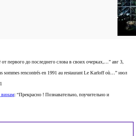
ё от первого до последнего слова в своих очерках,…
”
авг 3,
s sommes rencontrés en 1991 au restaurant Le Karloff où…
”
июл
1
м винам
: “
Прекрасно ! Познавательно, поучительно и