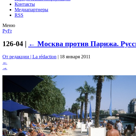
Контакты
Медиапартнеры
RSS
Меню
Ру
Fr
126-04
|
←
Москва против Парижа. Русс
От редакции | La rédaction
|
18 января 2011
←
→