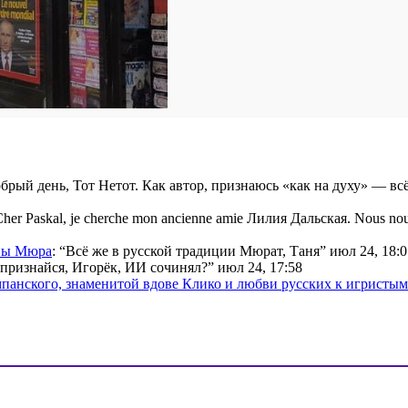
брый день, Тот Нетот. Как автор, признаюсь «как на духу» — вс
her Paskal, je cherche mon ancienne amie Лилия Дальская. Nous nou
ины Мюра
: “
Всё же в русской традиции Мюрат, Таня
”
июл 24, 18:0
признайся, Игорёк, ИИ сочинял?
”
июл 24, 17:58
мпанского, знаменитой вдове Клико и любви русских к игристы