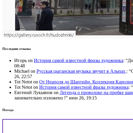
Последние отзывы
Игорь
on
История самой известной фразы художника
: “
До
08:48
Michael
on
Русская цыганская музыка звучит в Альпах
: “
C
26, 22:57
Tot Netot
on
От Неаполя до Шантийи. Коллекция Карол
Tot Netot
on
История самой известной фразы художника
: “
Евгений Лукьянов
on
Легенда о проволоке на пробке ша
занимательно изложено !
”
июн 26, 19:15
Погода