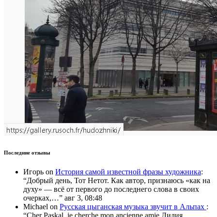
Последние отзывы
Игорь
on
История самой известной фразы художника
:
“
Добрый день, Тот Нетот. Как автор, признаюсь «как на
духу» — всё от первого до последнего слова в своих
очерках,…
”
авг 3, 08:48
Michael
on
Русская цыганская музыка звучит в Альпах
:
“
Cher Paskal, je cherche mon ancienne amie Лилия