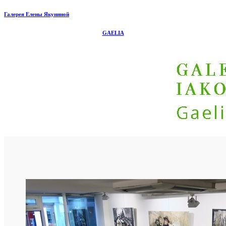
Галерея Елены Якуниной
GAELIA