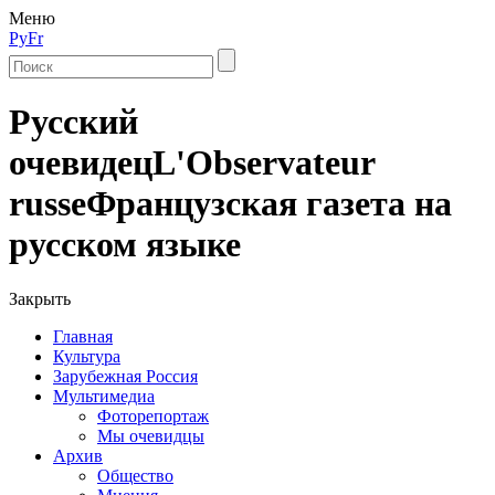
Меню
Ру
Fr
Русский
очевидец
L'Observateur
russe
Французская газета на
русском языке
Закрыть
Главная
Культура
Зарубежная Россия
Мультимедиа
Фоторепортаж
Мы очевидцы
Архив
Общество