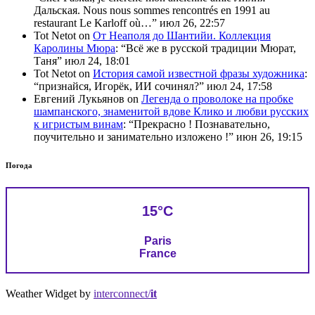
Дальская. Nous nous sommes rencontrés en 1991 au
restaurant Le Karloff où…
”
июл 26, 22:57
Tot Netot
on
От Неаполя до Шантийи. Коллекция
Каролины Мюра
: “
Всё же в русской традиции Мюрат,
Таня
”
июл 24, 18:01
Tot Netot
on
История самой известной фразы художника
:
“
признайся, Игорёк, ИИ сочинял?
”
июл 24, 17:58
Евгений Лукьянов
on
Легенда о проволоке на пробке
шампанского, знаменитой вдове Клико и любви русских
к игристым винам
: “
Прекрасно ! Познавательно,
поучительно и занимательно изложено !
”
июн 26, 19:15
Погода
15°C
Paris
France
Weather Widget by
interconnect/
it