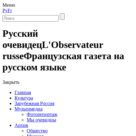
Меню
Ру
Fr
Русский
очевидец
L'Observateur
russe
Французская газета на
русском языке
Закрыть
Главная
Культура
Зарубежная Россия
Мультимедиа
Фоторепортаж
Мы очевидцы
Архив
Общество