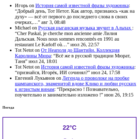
Игорь
on
История самой известной фразы художника
:
“
Добрый день, Тот Нетот. Как автор, признаюсь «как на
духу» — всё от первого до последнего слова в своих
очерках,…
”
авг 3, 08:48
Michael
on
Русская цыганская музыка звучит в Альпах
:
“
Cher Paskal, je cherche mon ancienne amie Лилия
Дальская. Nous nous sommes rencontrés en 1991 au
restaurant Le Karloff où…
”
июл 26, 22:57
Tot Netot
on
От Неаполя до Шантийи. Коллекция
Каролины Мюра
: “
Всё же в русской традиции Мюрат,
Таня
”
июл 24, 18:01
Tot Netot
on
История самой известной фразы художника
:
“
признайся, Игорёк, ИИ сочинял?
”
июл 24, 17:58
Евгений Лукьянов
on
Легенда о проволоке на пробке
шампанского, знаменитой вдове Клико и любви русских
к игристым винам
: “
Прекрасно ! Познавательно,
поучительно и занимательно изложено !
”
июн 26, 19:15
Погода
22°C