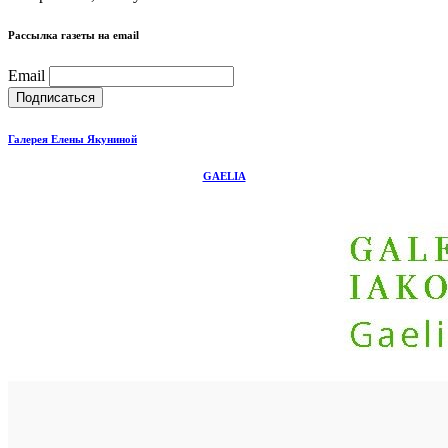
Рассылка газеты на email
Email
Галерея Елены Якуниной
GAELIA