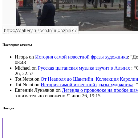
Последние отзывы
Игорь
on
История самой известной фразы художника
: “
До
08:48
Michael
on
Русская цыганская музыка звучит в Альпах
: “
C
26, 22:57
Tot Netot
on
От Неаполя до Шантийи. Коллекция Карол
Tot Netot
on
История самой известной фразы художника
: “
Евгений Лукьянов
on
Легенда о проволоке на пробке ша
занимательно изложено !
”
июн 26, 19:15
Погода