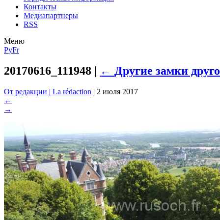
Контакты
Медиапартнеры
RSS
Меню
Ру
Fr
20170616_111948
|
←
Другие замки друг
От редакции | La rédaction
|
2 июля 2017
←
→