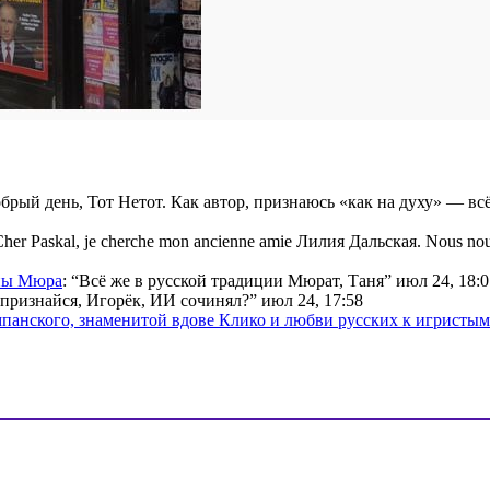
брый день, Тот Нетот. Как автор, признаюсь «как на духу» — вс
her Paskal, je cherche mon ancienne amie Лилия Дальская. Nous nou
ины Мюра
: “
Всё же в русской традиции Мюрат, Таня
”
июл 24, 18:0
признайся, Игорёк, ИИ сочинял?
”
июл 24, 17:58
мпанского, знаменитой вдове Клико и любви русских к игристы