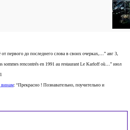
ё от первого до последнего слова в своих очерках,…
”
авг 3,
s sommes rencontrés en 1991 au restaurant Le Karloff où…
”
июл
1
м винам
: “
Прекрасно ! Познавательно, поучительно и