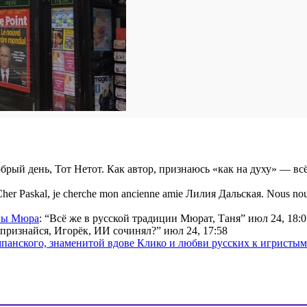
брый день, Тот Нетот. Как автор, признаюсь «как на духу» — вс
her Paskal, je cherche mon ancienne amie Лилия Дальская. Nous nou
ины Мюра
: “
Всё же в русской традиции Мюрат, Таня
”
июл 24, 18:0
признайся, Игорёк, ИИ сочинял?
”
июл 24, 17:58
мпанского, знаменитой вдове Клико и любви русских к игристы