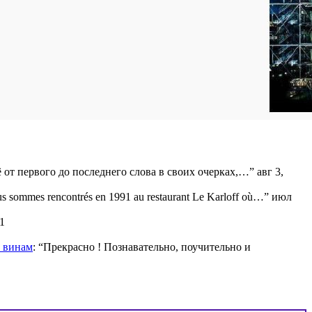
ё от первого до последнего слова в своих очерках,…
”
авг 3,
s sommes rencontrés en 1991 au restaurant Le Karloff où…
”
июл
1
м винам
: “
Прекрасно ! Познавательно, поучительно и