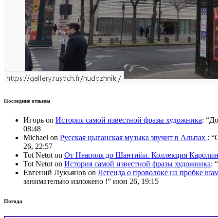
Последние отзывы
Игорь
on
История самой известной фразы художника
: “
До
08:48
Michael
on
Русская цыганская музыка звучит в Альпах
: “
C
26, 22:57
Tot Netot
on
От Неаполя до Шантийи. Коллекция Карол
Tot Netot
on
История самой известной фразы художника
: “
Евгений Лукьянов
on
Легенда о проволоке на пробке ша
занимательно изложено !
”
июн 26, 19:15
Погода