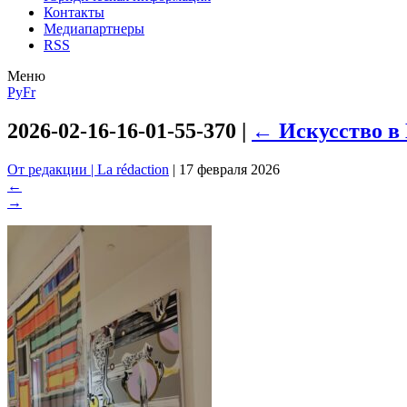
Контакты
Медиапартнеры
RSS
Меню
Ру
Fr
2026-02-16-16-01-55-370
|
←
Искусство в
От редакции | La rédaction
|
17 февраля 2026
←
→