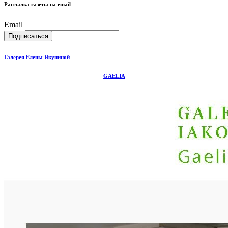
Рассылка газеты на email
Email
Галерея Елены Якуниной
GAELIA