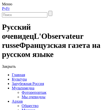
Меню
Ру
Fr
Русский
очевидец
L'Observateur
russe
Французская газета на
русском языке
Закрыть
Главная
Культура
Зарубежная Россия
Мультимедиа
Фоторепортаж
Мы очевидцы
Архив
Общество