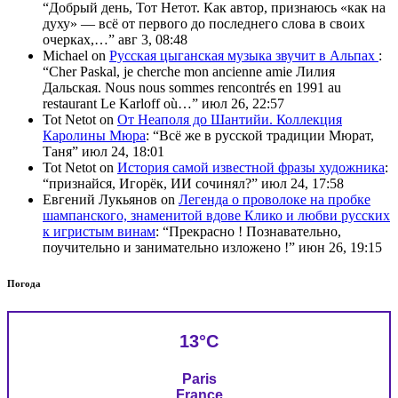
“
Добрый день, Тот Нетот. Как автор, признаюсь «как на
духу» — всё от первого до последнего слова в своих
очерках,…
”
авг 3, 08:48
Michael
on
Русская цыганская музыка звучит в Альпах
:
“
Cher Paskal, je cherche mon ancienne amie Лилия
Дальская. Nous nous sommes rencontrés en 1991 au
restaurant Le Karloff où…
”
июл 26, 22:57
Tot Netot
on
От Неаполя до Шантийи. Коллекция
Каролины Мюра
: “
Всё же в русской традиции Мюрат,
Таня
”
июл 24, 18:01
Tot Netot
on
История самой известной фразы художника
:
“
признайся, Игорёк, ИИ сочинял?
”
июл 24, 17:58
Евгений Лукьянов
on
Легенда о проволоке на пробке
шампанского, знаменитой вдове Клико и любви русских
к игристым винам
: “
Прекрасно ! Познавательно,
поучительно и занимательно изложено !
”
июн 26, 19:15
Погода
13°C
Paris
France