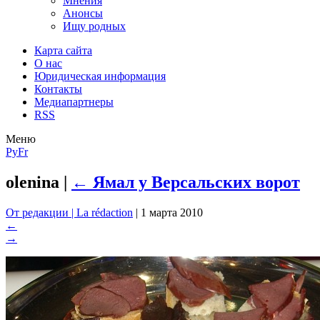
Мнения
Анонсы
Ищу родных
Карта сайта
О нас
Юридическая информация
Контакты
Медиапартнеры
RSS
Меню
Ру
Fr
olenina
|
←
Ямал у Версальских ворот
От редакции | La rédaction
|
1 марта 2010
←
→