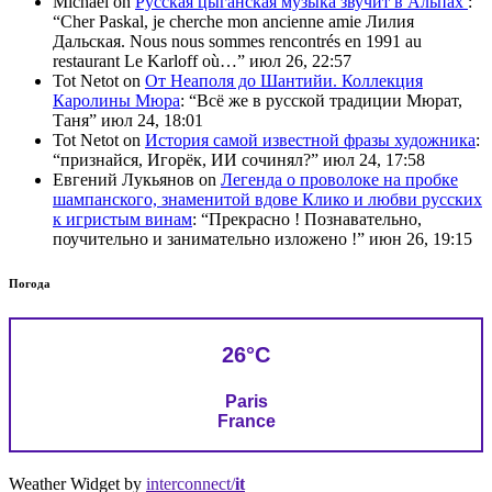
Michael
on
Русская цыганская музыка звучит в Альпах
:
“
Cher Paskal, je cherche mon ancienne amie Лилия
Дальская. Nous nous sommes rencontrés en 1991 au
restaurant Le Karloff où…
”
июл 26, 22:57
Tot Netot
on
От Неаполя до Шантийи. Коллекция
Каролины Мюра
: “
Всё же в русской традиции Мюрат,
Таня
”
июл 24, 18:01
Tot Netot
on
История самой известной фразы художника
:
“
признайся, Игорёк, ИИ сочинял?
”
июл 24, 17:58
Евгений Лукьянов
on
Легенда о проволоке на пробке
шампанского, знаменитой вдове Клико и любви русских
к игристым винам
: “
Прекрасно ! Познавательно,
поучительно и занимательно изложено !
”
июн 26, 19:15
Погода
26°C
Paris
France
Weather Widget by
interconnect/
it