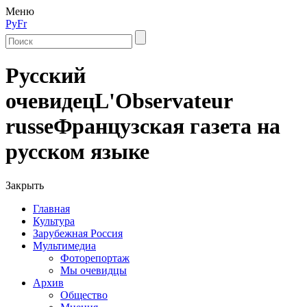
Меню
Ру
Fr
Русский
очевидец
L'Observateur
russe
Французская газета на
русском языке
Закрыть
Главная
Культура
Зарубежная Россия
Мультимедиа
Фоторепортаж
Мы очевидцы
Архив
Общество