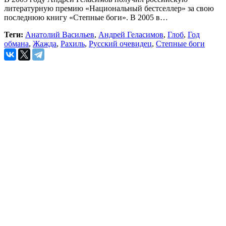
литературную премию «Национальный бестселлер» за свою
последнюю книгу «Степные боги». В 2005 в…
Теги:
Анатолий Васильев
,
Андрей Геласимов
,
Глоб
,
Год
обмана
,
Жажда
,
Рахиль
,
Русский очевидец
,
Степные боги