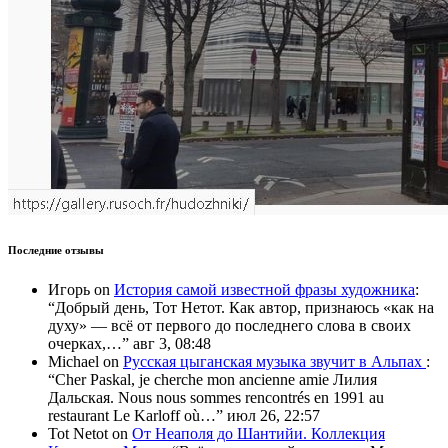
Последние отзывы
Игорь
on
История самой известной фразы художника
:
“
Добрый день, Тот Нетот. Как автор, признаюсь «как на
духу» — всё от первого до последнего слова в своих
очерках,…
”
авг 3, 08:48
Michael
on
Русская цыганская музыка звучит в Альпах
:
“
Cher Paskal, je cherche mon ancienne amie Лилия
Дальская. Nous nous sommes rencontrés en 1991 au
restaurant Le Karloff où…
”
июл 26, 22:57
Tot Netot
on
От Неаполя до Шантийи. Коллекция