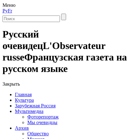
Меню
Ру
Fr
Русский
очевидец
L'Observateur
russe
Французская газета на
русском языке
Закрыть
Главная
Культура
Зарубежная Россия
Мультимедиа
Фоторепортаж
Мы очевидцы
Архив
Общество