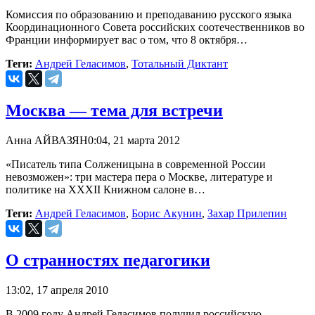
Комиссия по образованию и преподаванию русского языка
Координационного Совета российских соотечественников во
Франции информирует вас о том, что 8 октября…
Теги:
Андрей Геласимов
,
Тотальный Диктант
Москва — тема для встречи
Анна АЙВАЗЯН
0:04, 21 марта 2012
«Писатель типа Солженицына в современной России
невозможен»: три мастера пера о Москве, литературе и
политике на XXXII Книжном салоне в…
Теги:
Андрей Геласимов
,
Борис Акунин
,
Захар Прилепин
О странностях педагогики
13:02, 17 апреля 2010
В 2009 году Андрей Геласимов получил российскую