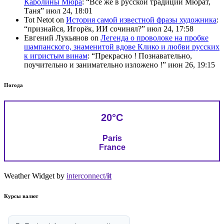
Каролины Мюра
: “
Всё же в русской традиции Мюрат,
Таня
”
июл 24, 18:01
Tot Netot
on
История самой известной фразы художника
:
“
признайся, Игорёк, ИИ сочинял?
”
июл 24, 17:58
Евгений Лукьянов
on
Легенда о проволоке на пробке
шампанского, знаменитой вдове Клико и любви русских
к игристым винам
: “
Прекрасно ! Познавательно,
поучительно и занимательно изложено !
”
июн 26, 19:15
Погода
20°C
Paris
France
Weather Widget by
interconnect/
it
Курсы валют