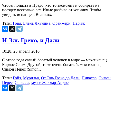
Чтобы попасть в Прадо, кто-то экономит и собирает на
поездку несколько лет. Иные разбивают копилку. Чтобы
увидеть испанцев. Великих.
Теги:
Гойя
,
Елена Якунина
,
Оранжери
,
Париж
И Эль Греко, и Дали
10:28, 25 апреля 2010
С этого года самый богатый человек в мире — мексиканец
Карлос Слим. Другой, тоже очень богатый, мексиканец
Симон Перес (Simon…
Теги:
Гойя
,
Мурильо
,
От Эль Греко до Дали
,
Пикассо
,
Симон
Перес
,
Соралла
,
музее Жакмар-Андре