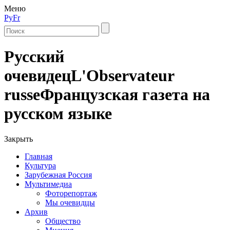
Меню
Ру
Fr
Русский
очевидец
L'Observateur
russe
Французская газета на
русском языке
Закрыть
Главная
Культура
Зарубежная Россия
Мультимедиа
Фоторепортаж
Мы очевидцы
Архив
Общество