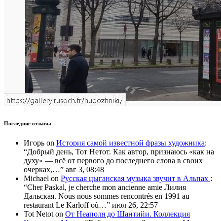
Последние отзывы
Игорь
on
История самой известной фразы художника
:
“
Добрый день, Тот Нетот. Как автор, признаюсь «как на
духу» — всё от первого до последнего слова в своих
очерках,…
”
авг 3, 08:48
Michael
on
Русская цыганская музыка звучит в Альпах
:
“
Cher Paskal, je cherche mon ancienne amie Лилия
Дальская. Nous nous sommes rencontrés en 1991 au
restaurant Le Karloff où…
”
июл 26, 22:57
Tot Netot
on
От Неаполя до Шантийи. Коллекция