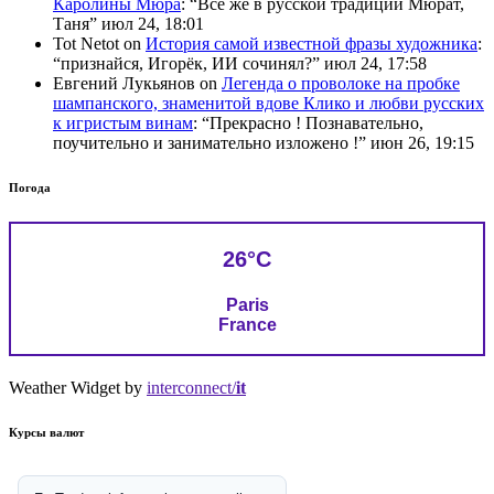
Каролины Мюра
: “
Всё же в русской традиции Мюрат,
Таня
”
июл 24, 18:01
Tot Netot
on
История самой известной фразы художника
:
“
признайся, Игорёк, ИИ сочинял?
”
июл 24, 17:58
Евгений Лукьянов
on
Легенда о проволоке на пробке
шампанского, знаменитой вдове Клико и любви русских
к игристым винам
: “
Прекрасно ! Познавательно,
поучительно и занимательно изложено !
”
июн 26, 19:15
Погода
26°C
Paris
France
Weather Widget by
interconnect/
it
Курсы валют