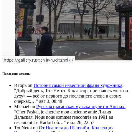
Последние отзывы
Игорь
on
История самой известной фразы художника
:
“
Добрый день, Тот Нетот. Как автор, признаюсь «как на
духу» — всё от первого до последнего слова в своих
очерках,…
”
авг 3, 08:48
Michael
on
Русская цыганская музыка звучит в Альпах
:
“
Cher Paskal, je cherche mon ancienne amie Лилия
Дальская. Nous nous sommes rencontrés en 1991 au
restaurant Le Karloff où…
”
июл 26, 22:57
Tot Netot
on
От Неаполя до Шантийи. Коллекция