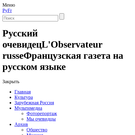
Меню
Ру
Fr
Русский
очевидец
L'Observateur
russe
Французская газета на
русском языке
Закрыть
Главная
Культура
Зарубежная Россия
Мультимедиа
Фоторепортаж
Мы очевидцы
Архив
Общество