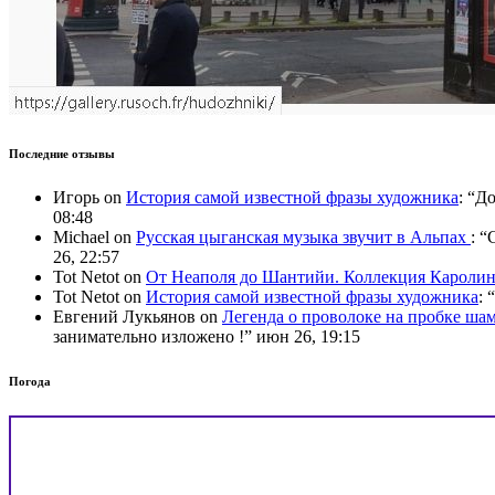
Последние отзывы
Игорь
on
История самой известной фразы художника
: “
До
08:48
Michael
on
Русская цыганская музыка звучит в Альпах
: “
C
26, 22:57
Tot Netot
on
От Неаполя до Шантийи. Коллекция Карол
Tot Netot
on
История самой известной фразы художника
: “
Евгений Лукьянов
on
Легенда о проволоке на пробке ша
занимательно изложено !
”
июн 26, 19:15
Погода