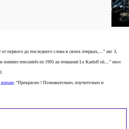
ё от первого до последнего слова в своих очерках,…
”
авг 3,
s sommes rencontrés en 1991 au restaurant Le Karloff où…
”
июл
1
м винам
: “
Прекрасно ! Познавательно, поучительно и