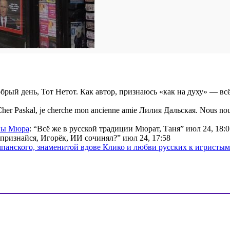
брый день, Тот Нетот. Как автор, признаюсь «как на духу» — вс
her Paskal, je cherche mon ancienne amie Лилия Дальская. Nous nou
ины Мюра
: “
Всё же в русской традиции Мюрат, Таня
”
июл 24, 18:0
признайся, Игорёк, ИИ сочинял?
”
июл 24, 17:58
мпанского, знаменитой вдове Клико и любви русских к игристы