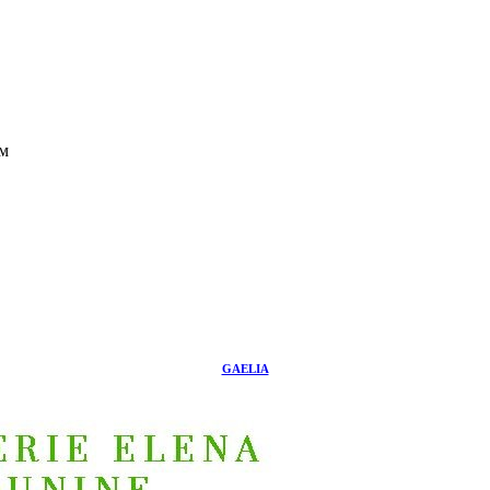
ом
GAELIA