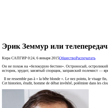
Эрик Земмур или телепередач
Кира САПГИР
0:24, 6 января 2015
Общество
Распечатать
Он не похож на «белокурую бестию». Остроносый, остроликий
историк, эрудит, завзятый спорщик, заправский полемист — я
Il ne ressemble pas à « la bête blonde ». Le nez pointu, le visage fin,
Cet historien, érudit, homme de débat invétéré, polémiste dans les clo