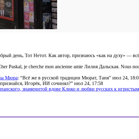
брый день, Тот Нетот. Как автор, признаюсь «как на духу» — вс
her Paskal, je cherche mon ancienne amie Лилия Дальская. Nous nou
ины Мюра
: “
Всё же в русской традиции Мюрат, Таня
”
июл 24, 18:0
признайся, Игорёк, ИИ сочинял?
”
июл 24, 17:58
мпанского, знаменитой вдове Клико и любви русских к игристы