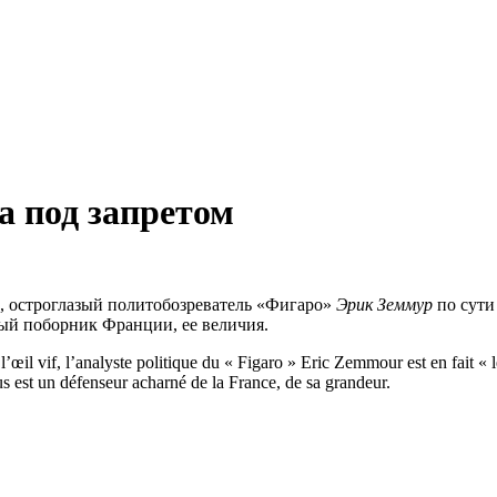
а под запретом
, остроглазый политобозреватель «Фигаро»
Эрик Земмур
по сути 
рый поборник Франции, ее величия.
 l’œil vif, l’analyste politique du « Figaro » Eric Zemmour est en fait «
us est un défenseur acharné de la France, de sa grandeur.