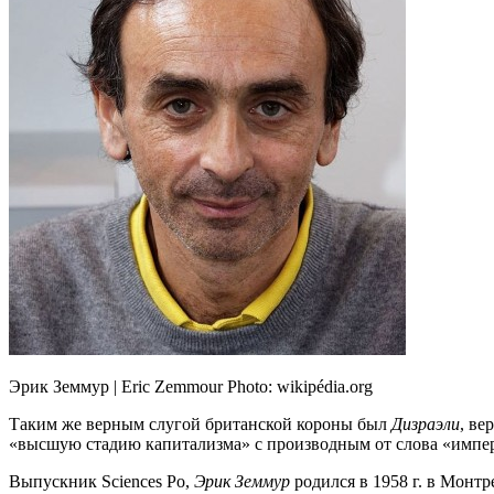
Эрик Земмур | Eric Zemmour Photo: wikipédia.org
Таким же верным слугой британской короны был
Дизраэли
, ве
«высшую стадию капитализма» с производным от слова «импери
Выпускник Sciences Po,
Эрик Земмур
родился в 1958 г. в Монт