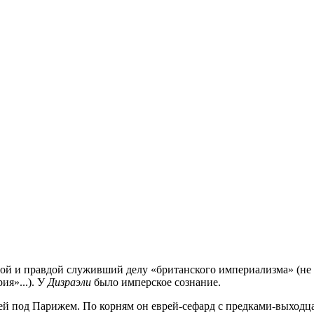
рой и правдой служивший делу «британского империализма» (не
я»...). У
Дизраэли
было имперское сознание.
рей под Парижем. По корням он еврей-сефард с предками-выходц