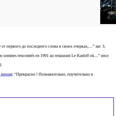
ё от первого до последнего слова в своих очерках,…
”
авг 3,
s sommes rencontrés en 1991 au restaurant Le Karloff où…
”
июл
1
м винам
: “
Прекрасно ! Познавательно, поучительно и