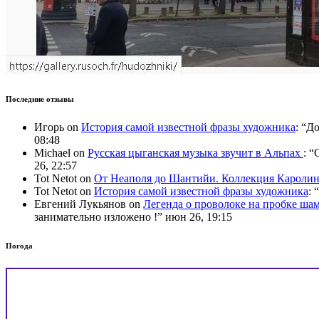
Последние отзывы
Игорь
on
История самой известной фразы художника
: “
До
08:48
Michael
on
Русская цыганская музыка звучит в Альпах
: “
C
26, 22:57
Tot Netot
on
От Неаполя до Шантийи. Коллекция Карол
Tot Netot
on
История самой известной фразы художника
: “
Евгений Лукьянов
on
Легенда о проволоке на пробке ша
занимательно изложено !
”
июн 26, 19:15
Погода