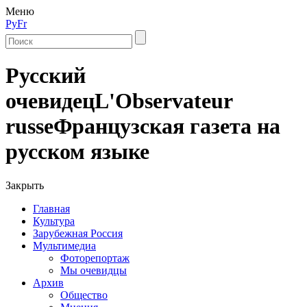
Меню
Ру
Fr
Русский
очевидец
L'Observateur
russe
Французская газета на
русском языке
Закрыть
Главная
Культура
Зарубежная Россия
Мультимедиа
Фоторепортаж
Мы очевидцы
Архив
Общество