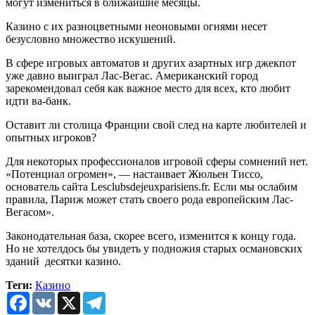
могут измениться в ближайшие месяцы.
Казино с их разноцветными неоновыми огнями несет
безусловно множество искушений.
В сфере игровых автоматов и других азартных игр джекпот
уже давно выиграл Лас-Вегас. Американский город
зарекомендовал себя как важное место для всех, кто любит
идти ва-банк.
Оставит ли столица Франции свой след на карте любителей и
опытных игроков?
Для некоторых профессионалов игровой сферы сомнений нет.
«Потенциал огромен», — настаивает Жюльен Тиссо,
основатель сайта Lesclubsdejeuxparisiens.fr. Если мы ослабим
правила, Париж может стать своего рода европейским Лас-
Вегасом».
Законодательная база, скорее всего, изменится к концу года.
Но не хотелдось бы увидеть у подножия старых османовских
зданий десятки казино.
Теги:
Казино
Facebook
VK
X
Telegram