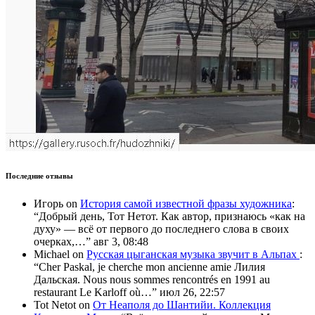
Последние отзывы
Игорь
on
История самой известной фразы художника
:
“
Добрый день, Тот Нетот. Как автор, признаюсь «как на
духу» — всё от первого до последнего слова в своих
очерках,…
”
авг 3, 08:48
Michael
on
Русская цыганская музыка звучит в Альпах
:
“
Cher Paskal, je cherche mon ancienne amie Лилия
Дальская. Nous nous sommes rencontrés en 1991 au
restaurant Le Karloff où…
”
июл 26, 22:57
Tot Netot
on
От Неаполя до Шантийи. Коллекция