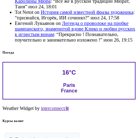
Каролины Мюра
: “
Всё же в русской традиции Мюрат,
Таня
”
июл 24, 18:01
Tot Netot
on
История самой известной фразы художника
:
“
признайся, Игорёк, ИИ сочинял?
”
июл 24, 17:58
Евгений Лукьянов
on
Легенда о проволоке на пробке
шампанского, знаменитой вдове Клико и любви русских
к игристым винам
: “
Прекрасно ! Познавательно,
поучительно и занимательно изложено !
”
июн 26, 19:15
Погода
16°C
Paris
France
Weather Widget by
interconnect/
it
Курсы валют