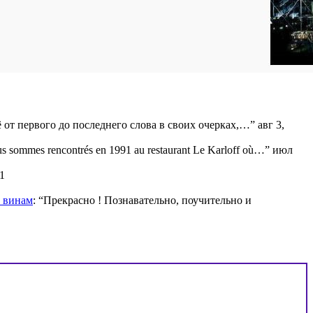
ё от первого до последнего слова в своих очерках,…
”
авг 3,
s sommes rencontrés en 1991 au restaurant Le Karloff où…
”
июл
1
м винам
: “
Прекрасно ! Познавательно, поучительно и