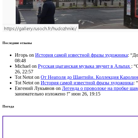
Последние отзывы
Игорь
on
История самой известной фразы художника
: “
До
08:48
Michael
on
Русская цыганская музыка звучит в Альпах
: “
C
26, 22:57
Tot Netot
on
От Неаполя до Шантийи. Коллекция Карол
Tot Netot
on
История самой известной фразы художника
: “
Евгений Лукьянов
on
Легенда о проволоке на пробке ша
занимательно изложено !
”
июн 26, 19:15
Погода