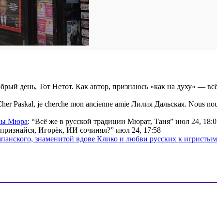
брый день, Тот Нетот. Как автор, признаюсь «как на духу» — вс
her Paskal, je cherche mon ancienne amie Лилия Дальская. Nous nou
ины Мюра
: “
Всё же в русской традиции Мюрат, Таня
”
июл 24, 18:0
признайся, Игорёк, ИИ сочинял?
”
июл 24, 17:58
мпанского, знаменитой вдове Клико и любви русских к игристы