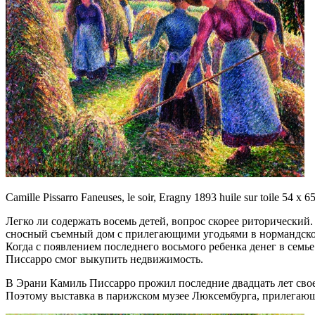
Camille Pissarro Faneuses, le soir, Eragny 1893 huile sur toile 5
Легко ли содержать восемь детей, вопрос скорее риторический
сносный съемный дом с прилегающими угодьями в нормандской
Когда с появлением последнего восьмого ребенка денег в семье
Писсарро смог выкупить недвижимость.
В Эрани Камиль Писсарро прожил последние двадцать лет своей
Поэтому выставка в парижском музее Люксембурга, прилегающ