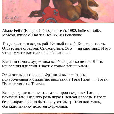
Ahaoe Feii ? (Eh quoi ! Tu es jalouse ?), 1892, huile sur toile,
Moscou, musée d’État des Beaux-Arts Pouchkine
Так должен выглядеть рай. Вечный покой. Беспечальность.
Отсутствие страстей. Спокойствие. Это — на картинах. И это
у них, у местных жителей, аборигенов.
В жизни самого художника все было далеко не так. Лишь
мгновения идиллии. Счастье только вспышками.
Этой осенью на экраны Франции вышел фильм,
приуроченный к открытию выставки в Гран Пале — «Гоген.
Путешествие на Таити».
Вся правда жизни, нечитаемая в произведениях Гогена,
показана там. Главную роль играет Венсан Кассель. Играет
без прикрас, словно бьет по чувствам зрителя наотмашь,
обнажая изнанку полотен художника.