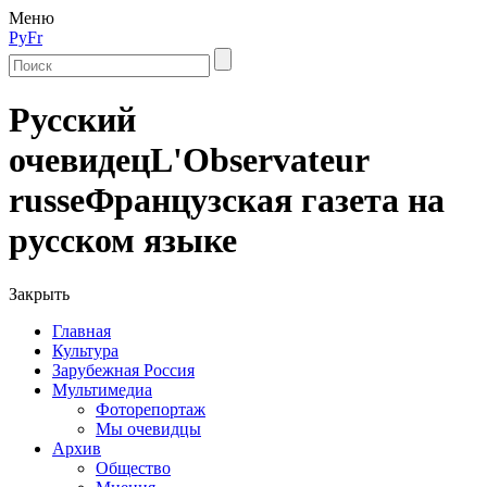
Меню
Ру
Fr
Русский
очевидец
L'Observateur
russe
Французская газета на
русском языке
Закрыть
Главная
Культура
Зарубежная Россия
Мультимедиа
Фоторепортаж
Мы очевидцы
Архив
Общество