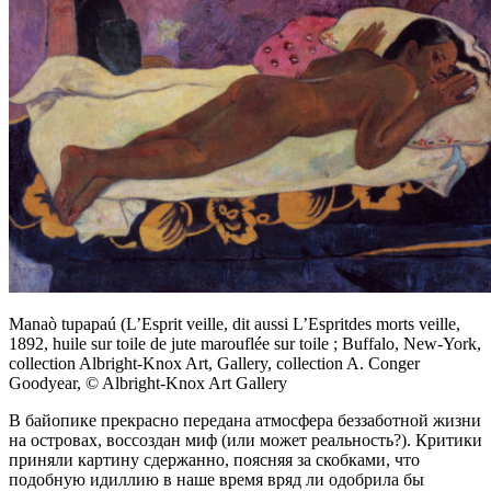
Manaò tupapaú (L’Esprit veille, dit aussi L’Espritdes morts veille,
1892, huile sur toile de jute marouflée sur toile ; Buffalo, New-York,
collection Albright-Knox Art, Gallery, collection A. Conger
Goodyear, © Albright-Knox Art Gallery
В байопике прекрасно передана атмосфера беззаботной жизни
на островах, воссоздан миф (или может реальность?). Критики
приняли картину сдержанно, поясняя за скобками, что
подобную идиллию в наше время вряд ли одобрила бы