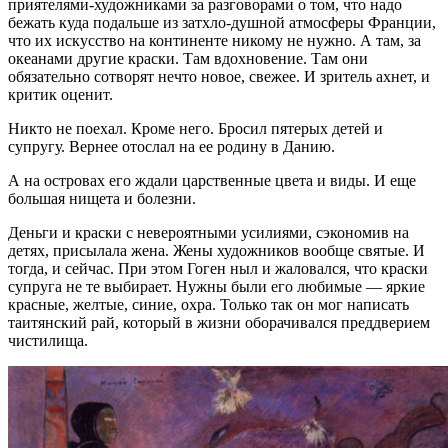
приятелями-художниками за разговорами о том, что надо
бежать куда подальше из затхло-душной атмосферы Франции,
что их искусство на континенте никому не нужно. А там, за
океанами другие краски. Там вдохновение. Там они
обязательно сотворят нечто новое, свежее. И зритель ахнет, и
критик оценит.
Никто не поехал. Кроме него. Бросил пятерых детей и
супругу. Вернее отослал на ее родину в Данию.
А на островах его ждали царственные цвета и виды. И еще
большая нищета и болезни.
Деньги и краски с невероятными усилиями, сэкономив на
детях, присылала жена. Жены художников вообще святые. И
тогда, и сейчас. При этом Гоген ныл и жаловался, что краски
супруга не те выбирает. Нужны были его любимые — яркие
красные, желтые, синие, охра. Только так он мог написать
таитянский рай, который в жизни оборачивался преддверием
чистилища.