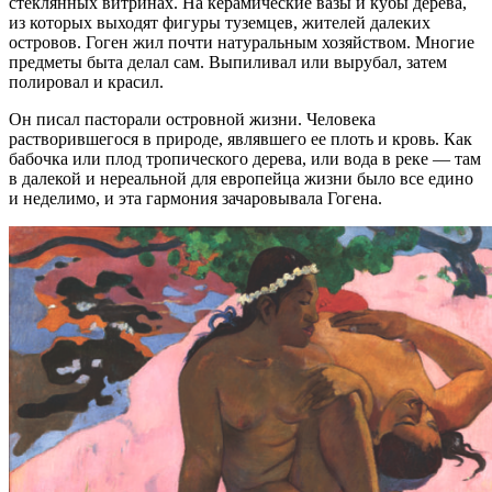
стеклянных витринах. На керамические вазы и кубы дерева,
из которых выходят фигуры туземцев, жителей далеких
островов. Гоген жил почти натуральным хозяйством. Многие
предметы быта делал сам. Выпиливал или вырубал, затем
полировал и красил.
Он писал пасторали островной жизни. Человека
растворившегося в природе, являвшего ее плоть и кровь. Как
бабочка или плод тропического дерева, или вода в реке — там
в далекой и нереальной для европейца жизни было все едино
и неделимо, и эта гармония зачаровывала Гогена.