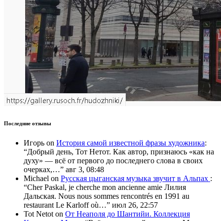
Последние отзывы
Игорь
on
История самой известной фразы художника
:
“
Добрый день, Тот Нетот. Как автор, признаюсь «как на
духу» — всё от первого до последнего слова в своих
очерках,…
”
авг 3, 08:48
Michael
on
Русская цыганская музыка звучит в Альпах
:
“
Cher Paskal, je cherche mon ancienne amie Лилия
Дальская. Nous nous sommes rencontrés en 1991 au
restaurant Le Karloff où…
”
июл 26, 22:57
Tot Netot
on
От Неаполя до Шантийи. Коллекция