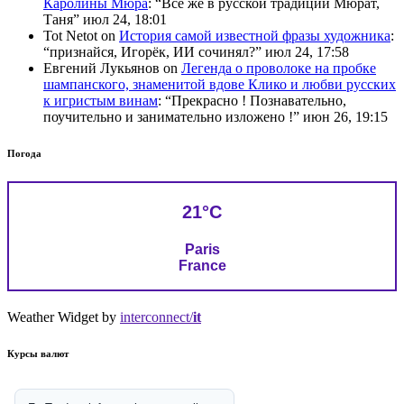
Каролины Мюра
: “
Всё же в русской традиции Мюрат,
Таня
”
июл 24, 18:01
Tot Netot
on
История самой известной фразы художника
:
“
признайся, Игорёк, ИИ сочинял?
”
июл 24, 17:58
Евгений Лукьянов
on
Легенда о проволоке на пробке
шампанского, знаменитой вдове Клико и любви русских
к игристым винам
: “
Прекрасно ! Познавательно,
поучительно и занимательно изложено !
”
июн 26, 19:15
Погода
21°C
Paris
France
Weather Widget by
interconnect/
it
Курсы валют