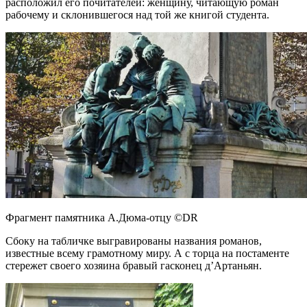
расположил его почитателей: женщину, читающую роман
рабочему и склонившегося над той же книгой студента.
Фрагмент памятника А.Дюма-отцу ©DR
Сбоку на табличке выгравированы названия романов,
известные всему грамотному миру. А с торца на постаменте
стережет своего хозяина бравый гасконец д’Артаньян.