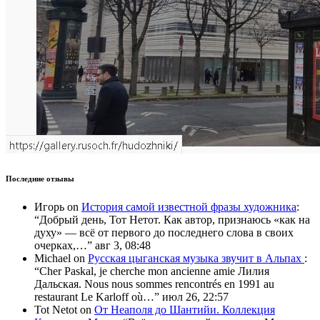
Последние отзывы
Игорь
on
История самой известной фразы художника
:
“
Добрый день, Тот Нетот. Как автор, признаюсь «как на
духу» — всё от первого до последнего слова в своих
очерках,…
”
авг 3, 08:48
Michael
on
Русская цыганская музыка звучит в Альпах
:
“
Cher Paskal, je cherche mon ancienne amie Лилия
Дальская. Nous nous sommes rencontrés en 1991 au
restaurant Le Karloff où…
”
июл 26, 22:57
Tot Netot
on
От Неаполя до Шантийи. Коллекция