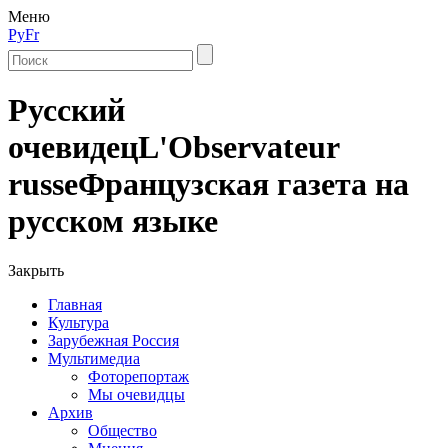
Меню
Ру
Fr
Русский
очевидец
L'Observateur
russe
Французская газета на
русском языке
Закрыть
Главная
Культура
Зарубежная Россия
Мультимедиа
Фоторепортаж
Мы очевидцы
Архив
Общество