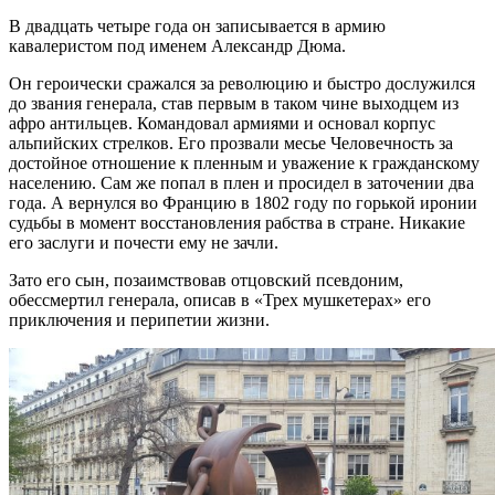
В двадцать четыре года он записывается в армию
кавалеристом под именем Александр Дюма.
Он героически сражался за революцию и быстро дослужился
до звания генерала, став первым в таком чине выходцем из
афро антильцев. Командовал армиями и основал корпус
альпийских стрелков. Его прозвали месье Человечность за
достойное отношение к пленным и уважение к гражданскому
населению. Сам же попал в плен и просидел в заточении два
года. А вернулся во Францию в 1802 году по горькой иронии
судьбы в момент восстановления рабства в стране. Никакие
его заслуги и почести ему не зачли.
Зато его сын, позаимствовав отцовский псевдоним,
обессмертил генерала, описав в «Трех мушкетерах» его
приключения и перипетии жизни.