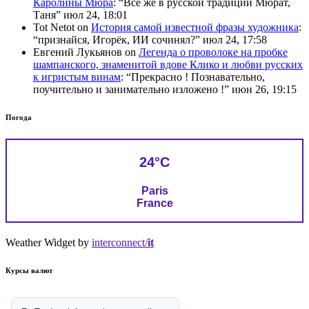
Каролины Мюра
: “
Всё же в русской традиции Мюрат,
Таня
”
июл 24, 18:01
Tot Netot
on
История самой известной фразы художника
:
“
признайся, Игорёк, ИИ сочинял?
”
июл 24, 17:58
Евгений Лукьянов
on
Легенда о проволоке на пробке
шампанского, знаменитой вдове Клико и любви русских
к игристым винам
: “
Прекрасно ! Познавательно,
поучительно и занимательно изложено !
”
июн 26, 19:15
Погода
24°C
Paris
France
Weather Widget by
interconnect/
it
Курсы валют