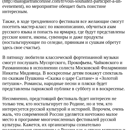
(http://dialoguefrancorusse.com/fr/vous-souhaitez-participer-a-un-
evenement), но мероприятие обещает быть поистине
интересным.
Также, в ходе трехдневного фестиваля все желающие смогут
посетить мастер-класс по иконописанию, обучиться азам
русского языка и попасть на ярмарку, где будут представлены
русские книги, иконы, сувениры и даже продукты
(ностальгирующие по селедке, пряникам и сушкам обретут
здесь свое счастье).
В пятницу любители классической фортепианной музыки
смогут послушать Мусоргского, Прокофьева, Чайковского и
Рахманинова в исполнении солиста Московской Филармонии
Никиты Мндоянца. В воскресенье детям покажут спектакль
по сказкам Пушкина «Сказка о царе Салтане» и «Золотой
петушок». Романсы, народные песни и пляски будет
представлены парижской публике в субботу и в воскресенье.
Несомненно, предстоящий фестиваль будет интересен не
только тем, кто ностальгирует по Родине, но и тем, кто
интересуется русской культурой и историей. Впрочем, очень
жаль, что современной России уделяется ничтожно малое
место в программе многочисленных фестивалей русской
культуры. Кажется, их организаторы сознательно
поддерживают стереотипы о России как о стране матрешки и