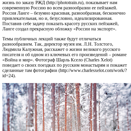
жизнь по заказу РЖД (http://phototrain.ru), показывает нам
современную Россию во всем разнообразии ее пейзажей.
Россия Ланге – безумно красивая, разнообразная, бесконечно
привлекательная, но и, безусловно, идеализированная.
Поставив себе задачу показать красоту русских пейзажей,
Ланге создал прекрасную обложку «России на экспорт».
Темы публичных лекций также будут отличаться
разнообразием. Так, директор музея им. Л.Н. Толстого,
Людмила Калужная, расскажет о жизни великого русского
писателя и об одном из ключевых его произведений – романе
«Война и мир». Фотограф Шарль Ксело (Charles Xelot)
поведает о своих поездках по русским монастырям и покажет
сделанные там фотографии (http://www.charlesxelot.com/work/?
id=24).