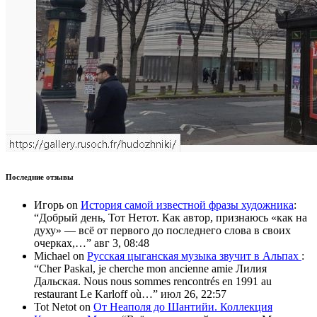
Последние отзывы
Игорь
on
История самой известной фразы художника
:
“
Добрый день, Тот Нетот. Как автор, признаюсь «как на
духу» — всё от первого до последнего слова в своих
очерках,…
”
авг 3, 08:48
Michael
on
Русская цыганская музыка звучит в Альпах
:
“
Cher Paskal, je cherche mon ancienne amie Лилия
Дальская. Nous nous sommes rencontrés en 1991 au
restaurant Le Karloff où…
”
июл 26, 22:57
Tot Netot
on
От Неаполя до Шантийи. Коллекция