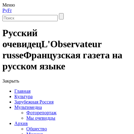
Меню
Ру
Fr
Русский
очевидец
L'Observateur
russe
Французская газета на
русском языке
Закрыть
Главная
Культура
Зарубежная Россия
Мультимедиа
Фоторепортаж
Мы очевидцы
Архив
Общество