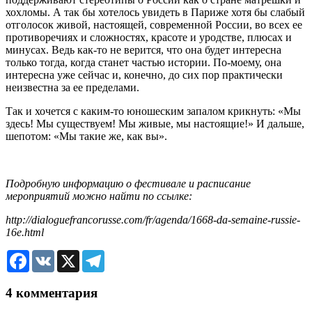
хохломы. А так бы хотелось увидеть в Париже хотя бы слабый
отголосок живой, настоящей, современной России, во всех ее
противоречиях и сложностях, красоте и уродстве, плюсах и
минусах. Ведь как-то не верится, что она будет интересна
только тогда, когда станет частью истории. По-моему, она
интересна уже сейчас и, конечно, до сих пор практически
неизвестна за ее пределами.
Так и хочется с каким-то юношеским запалом крикнуть: «Мы
здесь! Мы существуем! Мы живые, мы настоящие!» И дальше,
шепотом: «Мы такие же, как вы».
Подробную информацию о фестивале и расписание
мероприятий можно найти по ссылке:
http://dialoguefrancorusse.com/fr/agenda/1668-da-semaine-russie-
16e.html
Facebook
VK
X
Telegram
4 комментария