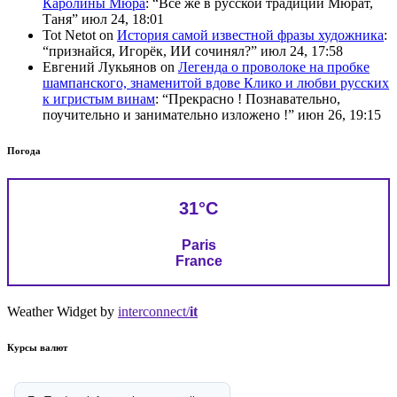
Каролины Мюра
: “
Всё же в русской традиции Мюрат,
Таня
”
июл 24, 18:01
Tot Netot
on
История самой известной фразы художника
:
“
признайся, Игорёк, ИИ сочинял?
”
июл 24, 17:58
Евгений Лукьянов
on
Легенда о проволоке на пробке
шампанского, знаменитой вдове Клико и любви русских
к игристым винам
: “
Прекрасно ! Познавательно,
поучительно и занимательно изложено !
”
июн 26, 19:15
Погода
31°C
Paris
France
Weather Widget by
interconnect/
it
Курсы валют